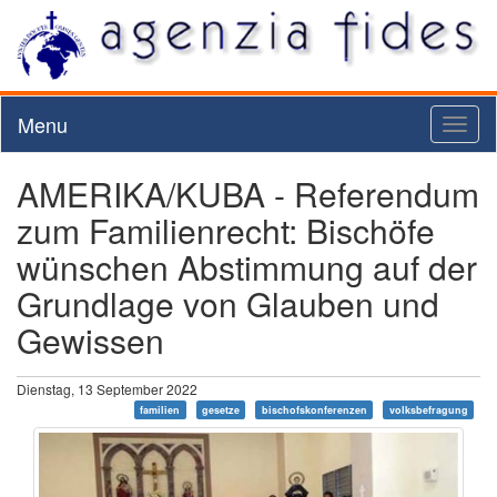
Menu
Toggl
naviga
AMERIKA/KUBA - Referendum
zum Familienrecht: Bischöfe
wünschen Abstimmung auf der
Grundlage von Glauben und
Gewissen
Dienstag, 13 September 2022
familien
gesetze
bischofskonferenzen
volksbefragung