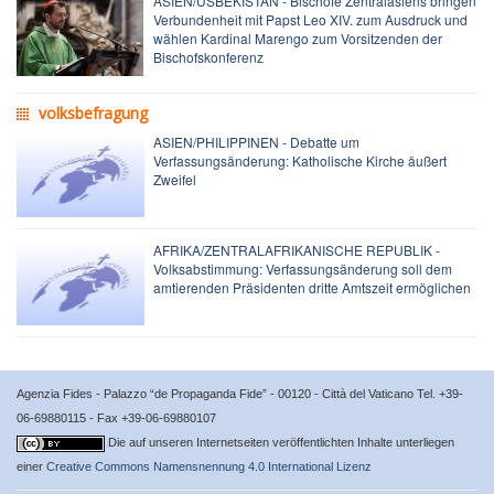
ASIEN/USBEKISTAN - Bischöfe Zentralasiens bringen
Verbundenheit mit Papst Leo XIV. zum Ausdruck und
wählen Kardinal Marengo zum Vorsitzenden der
Bischofskonferenz
volksbefragung
ASIEN/PHILIPPINEN - Debatte um
Verfassungsänderung: Katholische Kirche äußert
Zweifel
AFRIKA/ZENTRALAFRIKANISCHE REPUBLIK -
Volksabstimmung: Verfassungsänderung soll dem
amtierenden Präsidenten dritte Amtszeit ermöglichen
Agenzia Fides - Palazzo “de Propaganda Fide” - 00120 - Città del Vaticano Tel. +39-
06-69880115 - Fax +39-06-69880107
Die auf unseren Internetseiten veröffentlichten Inhalte unterliegen
einer
Creative Commons Namensnennung 4.0 International Lizenz