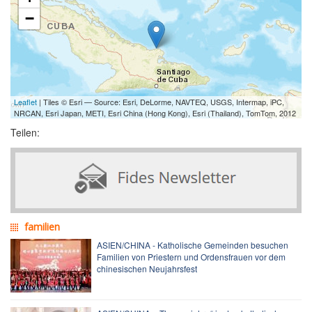
−
Leaflet
| Tiles © Esri — Source: Esri, DeLorme, NAVTEQ, USGS, Intermap, iPC,
NRCAN, Esri Japan, METI, Esri China (Hong Kong), Esri (Thailand), TomTom, 2012
Teilen:
familien
ASIEN/CHINA - Katholische Gemeinden besuchen
Familien von Priestern und Ordensfrauen vor dem
chinesischen Neujahrsfest