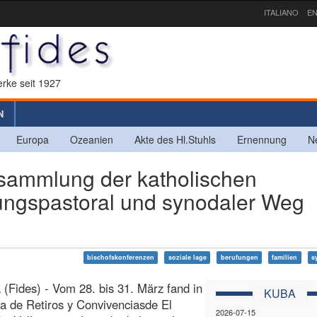
ITALIANO
EN
rke seit 1927
N
Europa
Ozeanien
Akte des Hl.Stuhls
Ernennung
N
sammlung der katholischen
ungspastoral und synodaler Weg
bischofskonferenzen
soziale lage
berufungen
familien
s
(Fides) - Vom 28. bis 31. März fand in
KUBA
a de Retiros y Convivenciasde El
2026-07-15