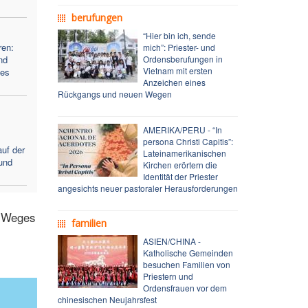
berufungen
“Hier bin ich, sende
ren:
mich”: Priester- und
nd
Ordensberufungen in
Vietnam mit ersten
kes
Anzeichen eines
Rückgangs und neuen Wegen
AMERIKA/PERU - “In
persona Christi Capitis”:
uf der
Lateinamerikanischen
und
Kirchen erörtern die
Identität der Priester
angesichts neuer pastoraler Herausforderungen
n Weges
familien
ASIEN/CHINA -
Katholische Gemeinden
besuchen Familien von
Priestern und
Ordensfrauen vor dem
chinesischen Neujahrsfest