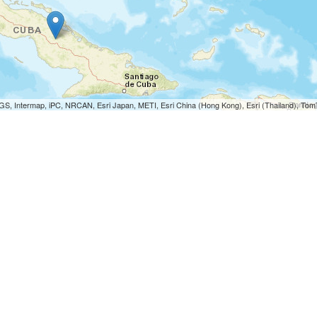
S, Intermap, iPC, NRCAN, Esri Japan, METI, Esri China (Hong Kong), Esri (Thailand), To