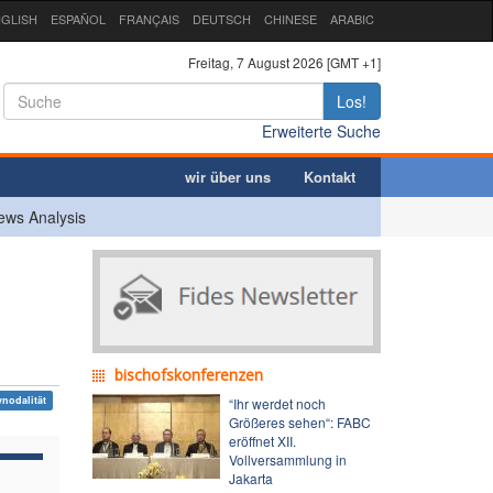
GLISH
ESPAÑOL
FRANÇAIS
DEUTSCH
CHINESE
ARABIC
Freitag, 7 August 2026 [GMT +1]
Los!
Erweiterte Suche
wir über uns
Kontakt
ews Analysis
bischofskonferenzen
ynodalität
“Ihr werdet noch
Größeres sehen“: FABC
eröffnet XII.
Vollversammlung in
Jakarta