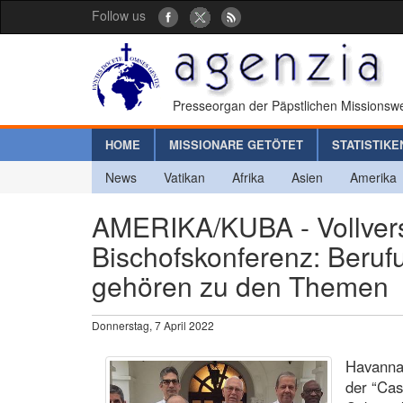
Follow us
Presseorgan der Päpstlichen Missionswe
HOME
MISSIONARE GETÖTET
STATISTIKE
News
Vatikan
Afrika
Asien
Amerika
AMERIKA/KUBA - Vollver
Bischofskonferenz: Beruf
gehören zu den Themen
Donnerstag, 7 April 2022
Havanna 
der “Cas