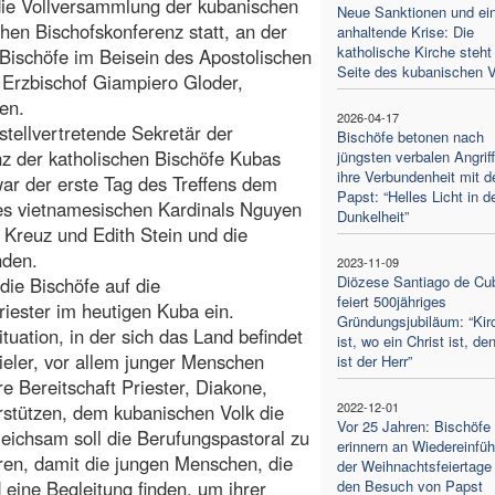
die Vollversammlung der kubanischen
Neue Sanktionen und ei
chen Bischofskonferenz statt, an der
anhaltende Krise: Die
katholische Kirche steht
e Bischöfe im Beisein des Apostolischen
Seite des kubanischen 
 Erzbischof Giampiero Gloder,
en.
2026-04-17
stellvertretende Sekretär der
Bischöfe betonen nach
z der katholischen Bischöfe Kubas
jüngsten verbalen Angrif
ihre Verbundenheit mit 
 war der erste Tag des Treffens dem
Papst: “Helles Licht in d
es vietnamesischen Kardinals Nguyen
Dunkelheit”
 Kreuz und Edith Stein und die
nden.
2023-11-09
Diözese Santiago de Cu
die Bischöfe auf die
feiert 500jähriges
iester im heutigen Kuba ein.
Gründungsjubiläum: “Kir
tuation, in der sich das Land befindet
ist, wo ein Christ ist, de
eler, vor allem junger Menschen
ist der Herr”
e Bereitschaft Priester, Diakone,
2022-12-01
rstützen, dem kubanischen Volk die
Vor 25 Jahren: Bischöfe
ichsam soll die Berufungspastoral zu
erinnern an Wiedereinfü
ören, damit die jungen Menschen, die
der Weihnachtsfeiertage
 eine Begleitung finden, um ihrer
den Besuch von Papst