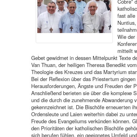
Cobre” 
katholis
fast all
Nuntius,
teilnahm
Wie der 
Konferen
mitteilt
Gebet gewidmet in dessen Mittelpunkt Texte d
Van Thuan, der heiligen Theresa Benedikt vom
Theologie des Kreuzes und das Martyrium sta
Bei der Reflexion über das Priestertum gingen 
Herausforderungen, Ängste und Freuden der Pr
Anschließend berieten sie über die komplexe Si
und die durch die zunehmende Abwanderung vi
gekennzeichnet ist. Die Bischöfe erneuerten ihr
Ordensleute und Laien weiterhin dabei zu unte
Freude des Evangeliums verkünden können. Gle
den Prioritäten der katholischen Bischöfe geh
sich berufen fühlen, ein geeignetes Umfeld und