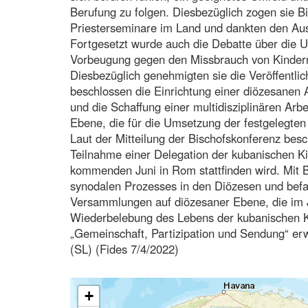
Berufung zu folgen. Diesbezüglich zogen sie Bil
Priesterseminare im Land und dankten den Ausb
Fortgesetzt wurde auch die Debatte über die U
Vorbeugung gegen den Missbrauch von Kinder
Diesbezüglich genehmigten sie die Veröffentl
beschlossen die Einrichtung einer diözesanen An
und die Schaffung einer multidisziplinären Arbe
Ebene, die für die Umsetzung der festgelegten 
Laut der Mitteilung der Bischofskonferenz besc
Teilnahme einer Delegation der kubanischen Ki
kommenden Juni in Rom stattfinden wird. Mit 
synodalen Prozesses in den Diözesen und befas
Versammlungen auf diözesaner Ebene, die im J
Wiederbelebung des Lebens der kubanischen K
„Gemeinschaft, Partizipation und Sendung“ erw
(SL) (Fides 7/4/2022)
+