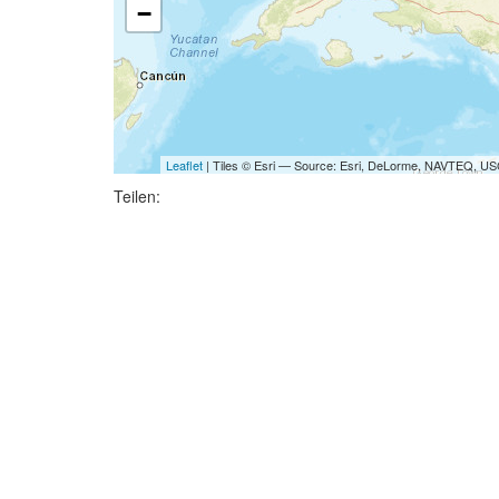
−
Leaflet
| Tiles © Esri — Source: Esri, DeLorme, NAVTEQ, USG
Teilen: