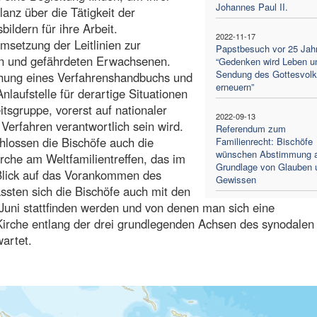
Johannes Paul II.
anz über die Tätigkeit der
ildern für ihre Arbeit.
2022-11-17
msetzung der Leitlinien zur
Papstbesuch vor 25 Jah
n und gefährdeten Erwachsenen.
“Gedenken wird Leben u
Sendung des Gottesvol
ichung eines Verfahrenshandbuchs und
erneuern”
laufstelle für derartige Situationen
itsgruppe, vorerst auf nationaler
2022-09-13
Verfahren verantwortlich sein wird.
Referendum zum
hlossen die Bischöfe auch die
Familienrecht: Bischöfe
wünschen Abstimmung a
rche am Weltfamilientreffen, das im
Grundlage von Glauben 
Blick auf das Vorankommen des
Gewissen
sten sich die Bischöfe auch mit den
uni stattfinden werden und von denen man sich eine
irche entlang der drei grundlegenden Achsen des synodale
artet.