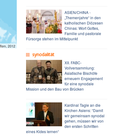
ASIEN/CHINA -
„Themenjahre“ in den
katholischen Diözesen
Chinas: Wort Gottes,
Familie und pastorale
Fürsorge stehen im Mittelpunkt
mTom, 2012
synodalität
XII. FABC-
Vollversammlung:
Asiatische Bischöfe
erneuern Engagement
für eine synodale
Mission und den Bau von Brücken
Kardinal Tagle an die
Kirchen Asiens: “Damit
wir gemeinsam synodal
gehen, müssen wir von
den ersten Schritten
eines Kides lernen“