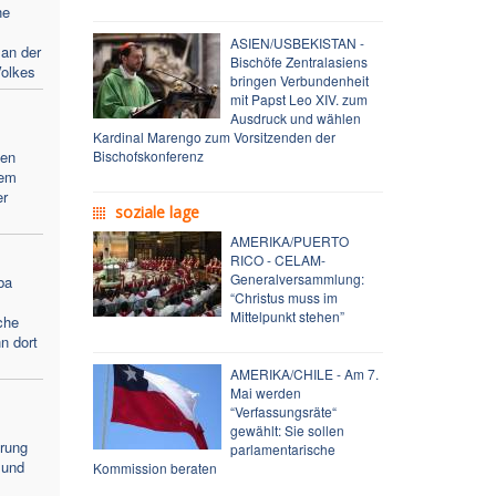
ne
ASIEN/USBEKISTAN -
 an der
Bischöfe Zentralasiens
Volkes
bringen Verbundenheit
mit Papst Leo XIV. zum
Ausdruck und wählen
Kardinal Marengo zum Vorsitzenden der
fen
Bischofskonferenz
dem
er
soziale lage
AMERIKA/PUERTO
RICO - CELAM-
Generalversammlung:
ba
“Christus muss im
Mittelpunkt stehen”
che
nn dort
AMERIKA/CHILE - Am 7.
Mai werden
“Verfassungsräte“
gewählt: Sie sollen
hrung
parlamentarische
 und
Kommission beraten