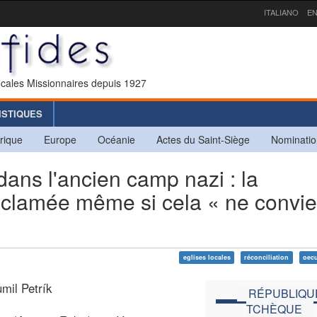
ITALIANO
EN
icales Missionnaires depuis 1927
ISTIQUES
rique
Europe
Océanie
Actes du Saint-Siège
Nominatio
ans l'ancien camp nazi : la
proclamée même si cela « ne convie
eglises locales
réconciliation
oec
mil Petrík
RÉPUBLIQU
TCHÈQUE