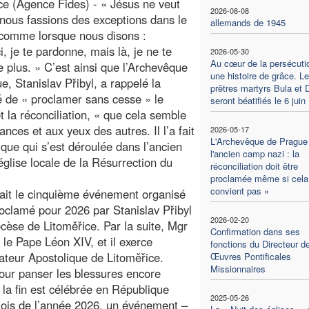
ce (Agence Fides) - « Jésus ne veut
2026-08-08
nous fassions des exceptions dans le
allemands de 1945
comme lorsque nous disons :
i, je te pardonne, mais là, je ne te
2026-05-30
Au cœur de la persécuti
 plus. » C’est ainsi que l’Archevêque
une histoire de grâce. L
e, Stanislav Přibyl, a rappelé la
prêtres martyrs Bula et 
é de « proclamer sans cesse » le
seront béatifiés le 6 juin
t la réconciliation, « que cela semble
nces et aux yeux des autres. Il l’a fait
2026-05-17
L'Archevêque de Prague
que qui s’est déroulée dans l’ancien
l'ancien camp nazi : la
glise locale de la Résurrection du
réconciliation doit être
proclamée même si cela
convient pas »
ait le cinquième événement organisé
roclamé pour 2026 par Stanislav Přibyl
2026-02-20
cèse de Litoměřice. Par la suite, Mgr
Confirmation dans ses
e Pape Léon XIV, et il exerce
fonctions du Directeur d
ateur Apostolique de Litoměřice.
Œuvres Pontificales
Missionnaires
pour panser les blessures encore
la fin est célébrée en République
2025-05-26
 mois de l’année 2026, un événement –