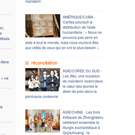
mandarin
AMÉRIQUE/CUBA -
Caritas poursuit la
distribution de l'aide
on,
humanitaire : « Nous ne
es
pouvons pas venir en
Drbola
aide à tout le monde, mais nous voulons être
aux côtés de ceux qui en ont le plus besoin »
 dans
réconciliation
ASIE/CORÉE DU SUD -
Les JMJ, une occasion
 « ne
de maintenir vivant dans
le cœur des jeunes le
désir de paix dans la
péninsule coréenne
es
ASIE/CHINE - Les trois
évêques de Zhangjiakou
célèbrent ensemble la
liturgie eucharistique à
Qujiazhuang : la