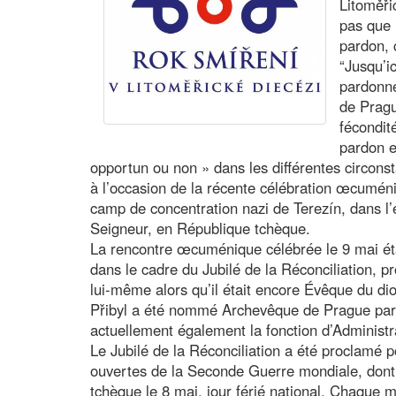
Litoměři
pas que 
pardon, 
“Jusqu’ic
pardonne
de Pragu
fécondit
pardon e
opportun ou non » dans les différentes circonsta
à l’occasion de la récente célébration œcuméni
camp de concentration nazi de Terezín, dans l’é
Seigneur, en République tchèque.
La rencontre œcuménique célébrée le 9 mai ét
dans le cadre du Jubilé de la Réconciliation, p
lui-même alors qu’il était encore Évêque du dio
Přibyl a été nommé Archevêque de Prague par l
actuellement également la fonction d’Administr
Le Jubilé de la Réconciliation a été proclamé 
ouvertes de la Seconde Guerre mondiale, dont 
tchèque le 8 mai, jour férié national. Chaque