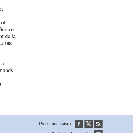
et
 et
 Guerre
nt de la
autres
la
emands
e
Pour nous suivre :