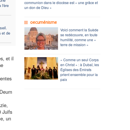
 une
communion dans le diocèse est « une grâce et
 l'ère
un don de Dieu »
oecuménisme
eil.
Voici comment la Suède
a et de
se redécouvre, en toute
humilité, comme une «
terre de mission »
, et il
« Comme un seul Corps
ne
en Christ » : à Dubaï, les
Églises des Émirats
prient ensemble pour la
rentes
paix
e Deum
zie,
 Juifs
ue, un