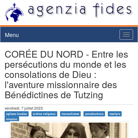
Menu
Toggl
naviga
CORÉE DU NORD - Entre les
persécutions du monde et les
consolations de Dieu :
l'aventure missionnaire des
Bénédictines de Tutzing
vendredi, 7 juillet 2023
eglises locales
ordres religieux
monachisme
persécutions
martyrs
mission