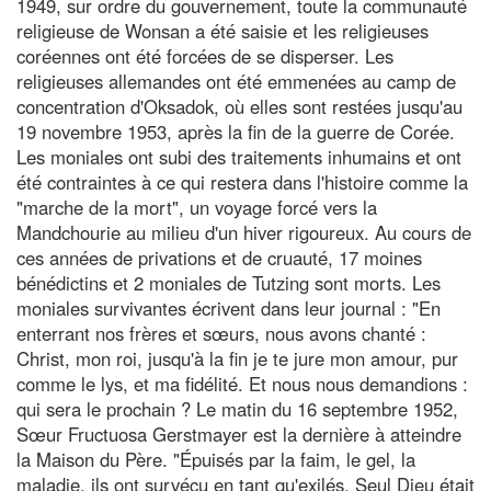
1949, sur ordre du gouvernement, toute la communauté
religieuse de Wonsan a été saisie et les religieuses
coréennes ont été forcées de se disperser. Les
religieuses allemandes ont été emmenées au camp de
concentration d'Oksadok, où elles sont restées jusqu'au
19 novembre 1953, après la fin de la guerre de Corée.
Les moniales ont subi des traitements inhumains et ont
été contraintes à ce qui restera dans l'histoire comme la
"marche de la mort", un voyage forcé vers la
Mandchourie au milieu d'un hiver rigoureux. Au cours de
ces années de privations et de cruauté, 17 moines
bénédictins et 2 moniales de Tutzing sont morts. Les
moniales survivantes écrivent dans leur journal : "En
enterrant nos frères et sœurs, nous avons chanté :
Christ, mon roi, jusqu'à la fin je te jure mon amour, pur
comme le lys, et ma fidélité. Et nous nous demandions :
qui sera le prochain ? Le matin du 16 septembre 1952,
Sœur Fructuosa Gerstmayer est la dernière à atteindre
la Maison du Père. "Épuisés par la faim, le gel, la
maladie, ils ont survécu en tant qu'exilés. Seul Dieu était