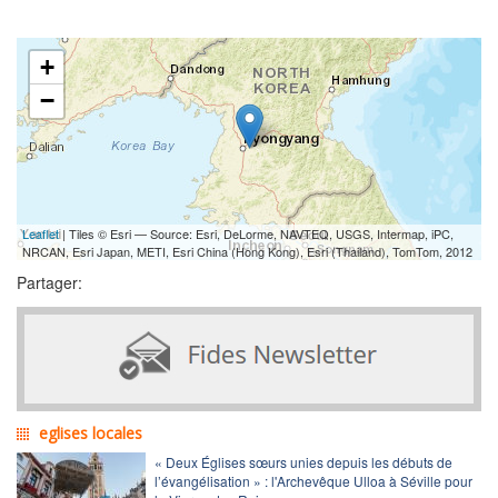
+
−
Leaflet
| Tiles © Esri — Source: Esri, DeLorme, NAVTEQ, USGS, Intermap, iPC,
NRCAN, Esri Japan, METI, Esri China (Hong Kong), Esri (Thailand), TomTom, 2012
Partager:
eglises locales
« Deux Églises sœurs unies depuis les débuts de
l’évangélisation » : l'Archevêque Ulloa à Séville pour