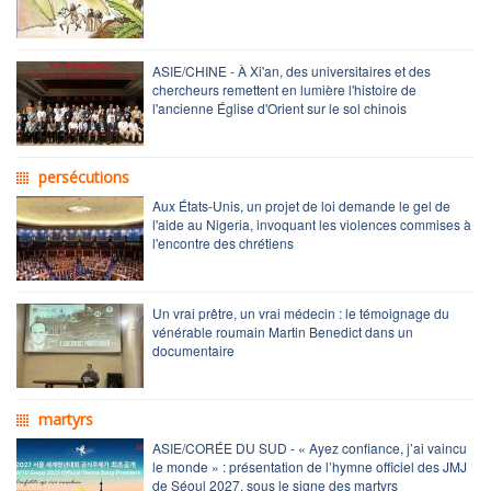
ASIE/CHINE - À Xi'an, des universitaires et des
chercheurs remettent en lumière l'histoire de
l'ancienne Église d'Orient sur le sol chinois
persécutions
Aux États-Unis, un projet de loi demande le gel de
l'aide au Nigeria, invoquant les violences commises à
l'encontre des chrétiens
Un vrai prêtre, un vrai médecin : le témoignage du
vénérable roumain Martin Benedict dans un
documentaire
martyrs
ASIE/CORÉE DU SUD - « Ayez confiance, j’ai vaincu
le monde » : présentation de l’hymne officiel des JMJ
de Séoul 2027, sous le signe des martyrs