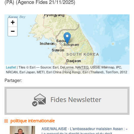
(PA) (Agence Fides 21/11/2025)
+
−
Leaflet
| Tiles © Esri — Source: Esri, DeLorme, NAVTEQ, USGS, Intermap, iPC,
NRCAN, Esri Japan, METI, Esri China (Hong Kong), Esri (Thailand), TomTom, 2012
Partager:
politique internationale
ASIE/MALAISIE - L'ambassadeur malaisien Assan : «
Le respect de la dignité humaine et du droit