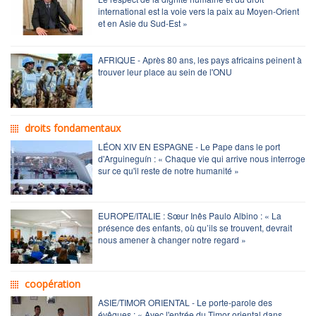
international est la voie vers la paix au Moyen-Orient
et en Asie du Sud-Est »
AFRIQUE - Après 80 ans, les pays africains peinent à
trouver leur place au sein de l'ONU
droits fondamentaux
LÉON XIV EN ESPAGNE - Le Pape dans le port
d'Arguineguín : « Chaque vie qui arrive nous interroge
sur ce qu'il reste de notre humanité »
EUROPE/ITALIE : Sœur Inês Paulo Albino : « La
présence des enfants, où qu’ils se trouvent, devrait
nous amener à changer notre regard »
coopération
ASIE/TIMOR ORIENTAL - Le porte-parole des
évêques : « Avec l'entrée du Timor oriental dans