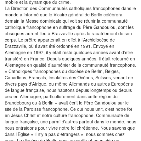
mobile et la dynamique du crime.
La Direction des Communautés catholiques francophones dans le
monde a informé que le Vicaire général de Berlin célébrera
demain la Messe dominicale qui voit se réunir la communauté
catholique francophone en suffrage du Père Gandoulou, dont les
obsèques auront lieu à Brazzaville après le rapatriement de son
corps. Le prêtre appartenait en effet à l’Archidiocèse de
Brazzaville, où il avait été ordonné en 1991. Envoyé en
Allemagne en 1997, il y était resté quelques années avant d’être
transféré en France. Depuis quelques années, il était retourné en
Allemagne en qualité d’aumônier de la communauté francophone.
« Catholiques francophones du diocèse de Berlin, Belges,
Canadiens, Français, Insulaires des Océans, Suisses, venant de
divers pays d'Afrique, ou même Allemands ou autres Européens
de langue française, nous habitons depuis longtemps ou depuis
peu en Allemagne, particulièrement dans cette région du
Brandebourg ou à Berlin – avait écrit le Père Gandoulou sur le
site de la Paroisse francophone. Ce qui nous unit, c'est notre foi
en Jésus Christ et notre culture francophone. Communauté de
langue française, une parmi d'autres partout dans le monde, nous
nous entraidons pour vivre notre foi chrétienne. Nous savons que
dans l'Eglise « il n'y a pas d'étrangers », nous sommes chez
nous. Le diocèse de Berlin nous accueille et nous aide en