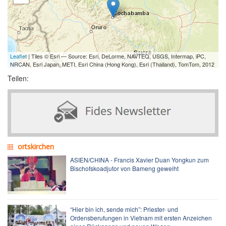
Leaflet
| Tiles © Esri — Source: Esri, DeLorme, NAVTEQ, USGS, Intermap, iPC,
NRCAN, Esri Japan, METI, Esri China (Hong Kong), Esri (Thailand), TomTom, 2012
Teilen:
ortskirchen
ASIEN/CHINA - Francis Xavier Duan Yongkun zum
Bischofskoadjutor von Bameng geweiht
“Hier bin ich, sende mich”: Priester- und
Ordensberufungen in Vietnam mit ersten Anzeichen