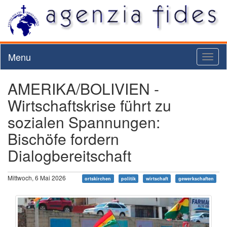
Menu
Toggl
naviga
AMERIKA/BOLIVIEN -
Wirtschaftskrise führt zu
sozialen Spannungen:
Bischöfe fordern
Dialogbereitschaft
Mittwoch, 6 Mai 2026
ortskirchen
politik
wirtschaft
gewerkschaften