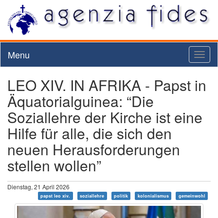
Menu
Toggl
naviga
LEO XIV. IN AFRIKA - Papst in
Äquatorialguinea: “Die
Soziallehre der Kirche ist eine
Hilfe für alle, die sich den
neuen Herausforderungen
stellen wollen”
Dienstag, 21 April 2026
papst leo xiv.
soziallehre
politik
kolonialismus
gemeinwohl