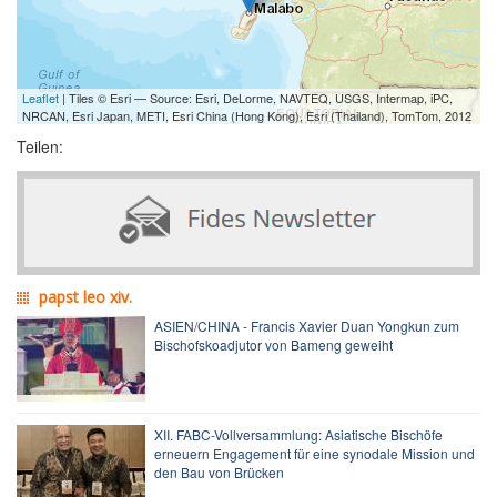
Leaflet
| Tiles © Esri — Source: Esri, DeLorme, NAVTEQ, USGS, Intermap, iPC,
NRCAN, Esri Japan, METI, Esri China (Hong Kong), Esri (Thailand), TomTom, 2012
Teilen:
papst leo xiv.
ASIEN/CHINA - Francis Xavier Duan Yongkun zum
Bischofskoadjutor von Bameng geweiht
XII. FABC-Vollversammlung: Asiatische Bischöfe
erneuern Engagement für eine synodale Mission und
den Bau von Brücken