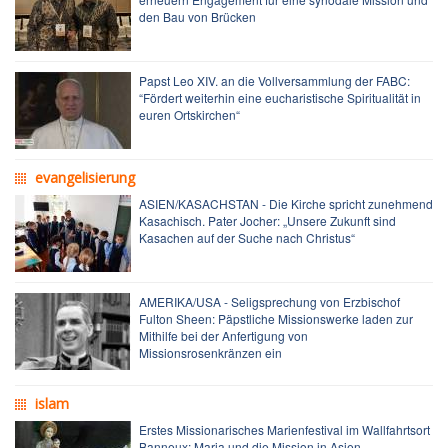
den Bau von Brücken
Papst Leo XIV. an die Vollversammlung der FABC:
“Fördert weiterhin eine eucharistische Spiritualität in
euren Ortskirchen“
evangelisierung
ASIEN/KASACHSTAN - Die Kirche spricht zunehmend
Kasachisch. Pater Jocher: „Unsere Zukunft sind
Kasachen auf der Suche nach Christus“
AMERIKA/USA - Seligsprechung von Erzbischof
Fulton Sheen: Päpstliche Missionswerke laden zur
Mithilfe bei der Anfertigung von
Missionsrosenkränzen ein
islam
Erstes Missionarisches Marienfestival im Wallfahrtsort
Banneux: Maria und die Mission in Asien