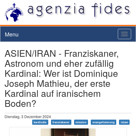
Menu
Toggl
naviga
ASIEN/IRAN - Franziskaner,
Astronom und eher zufällig
Kardinal: Wer ist Dominique
Joseph Mathieu, der erste
Kardinal auf iranischem
Boden?
Dienstag, 3 Dezember 2024
kardinäle
franziskaner
mission
evangelisierung
islam