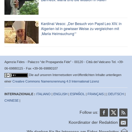
Kardinal Vesco: „Der Besuch von Papst Leo XIV. in
Algerien ist in gewisser Weise zu vergleichen mit
‚Maria Heimsuchung‘“
Agenzia Fides - Palazzo “de Propaganda Fide” - 00120 - Città del Vaticano Tel. +39-
06-69880115 - Fax +39-06-69880107
Die auf unseren Internetseiten veröffentlichten Inhalte unterliegen
einer
Creative Commons Namensnennung 4.0 International Lizenz
INTERNAZIONALE :
ITALIANO
|
ENGLISH
|
ESPAÑOL
|
FRANÇAIS
| |
DEUTSCH
|
CHINESE
|
Follow us:
Koordinator der Redaktion
Wir danken für Ihr Interesse am Fides-Newsletter