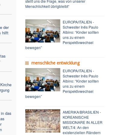
stellt uns die Frage, was von unserer
n
Menschlichkeit übrigbleibt“
EUROPA/ITALIEN -
ge der
Schwester Inês Paulo
Albino: “Kinder sollten
hilft
uns zu einem
Perspektivwechsel
bewegen”
tas
r
menschliche entwicklung
EUROPA/ITALIEN -
Schwester Inês Paulo
Albino: “Kinder sollten
 Kirche
uns zu einem
orgung
Perspektivwechsel
bewegen”
AMERIKA/BRASILIEN -
 in das
KOREANISCHE
tas
MISSIONARE IN ALLER
r
WELT/4: An den
n
existenziellen Rändern