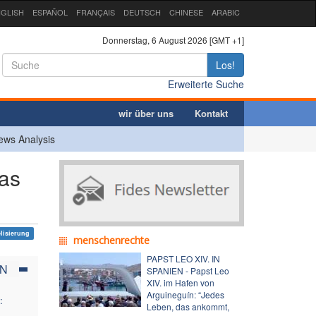
GLISH
ESPAÑOL
FRANÇAIS
DEUTSCH
CHINESE
ARABIC
Donnerstag, 6 August 2026 [GMT +1]
Los!
Erweiterte Suche
wir über uns
Kontakt
ews Analysis
tas
lisierung
menschenrechte
PAPST LEO XIV. IN
AN
SPANIEN - Papst Leo
XIV. im Hafen von
Arguineguín: “Jedes
:
Leben, das ankommt,