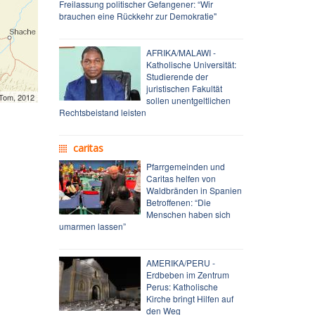
Freilassung politischer Gefangener: “Wir
brauchen eine Rückkehr zur Demokratie"
AFRIKA/MALAWI -
Katholische Universität:
Studierende der
juristischen Fakultät
mTom, 2012
sollen unentgeltlichen
Rechtsbeistand leisten
caritas
Pfarrgemeinden und
Caritas helfen von
Waldbränden in Spanien
Betroffenen: “Die
Menschen haben sich
umarmen lassen”
AMERIKA/PERU -
Erdbeben im Zentrum
Perus: Katholische
Kirche bringt Hilfen auf
den Weg