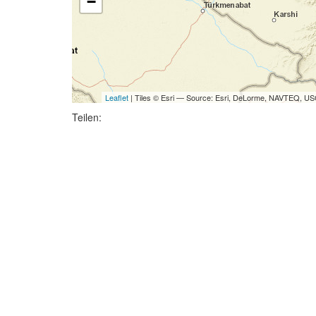
−
Leaflet
| Tiles © Esri — Source: Esri, DeLorme, NAVTEQ, USG
Teilen: