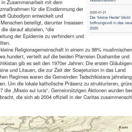
20 in Zusammenarbeit mit dem
utzmaßnahmen für die Eindämmung der
2020-01-21
adt Qubodiyon entwickelt und
Die “kleine Herde” blickt
Menschen beteiligt, darunter Insassen
hoffnungsvoll in das neu
2020
die darauf abzielen, "die
eitung der Epidemie zu verhindern und
lten.
ne kleine Religionsgemeinschaft in einem zu 98% muslimische
twa hundert, verteilt auf die beiden Pfarreien Dushambe und
hikistan gib es seit den 1970er Jahren: Die ersten Gläubige
ine und Litauen, die zur Zeit der Sowjetunion in das Land
hen Regimes waren die Gemeinden Tadschikistans jahrelang
ten. Um die lokale katholische Präsenz zu strukturieren, grün
 die „Missio sui iuris“. Gemeinnützigen Aktionen wurden ber
racht, die sich ab 2004 offiziell in der Caritas zusammensch