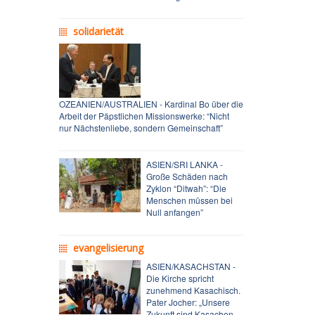
solidarietät
OZEANIEN/AUSTRALIEN - Kardinal Bo über die
Arbeit der Päpstlichen Missionswerke: “Nicht
nur Nächstenliebe, sondern Gemeinschaft”
ASIEN/SRI LANKA -
Große Schäden nach
Zyklon “Ditwah”: “Die
Menschen müssen bei
Null anfangen”
evangelisierung
ASIEN/KASACHSTAN -
Die Kirche spricht
zunehmend Kasachisch.
Pater Jocher: „Unsere
Zukunft sind Kasachen