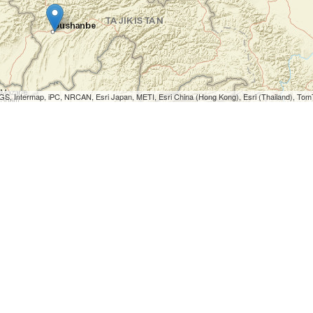
S, Intermap, iPC, NRCAN, Esri Japan, METI, Esri China (Hong Kong), Esri (Thailand), To