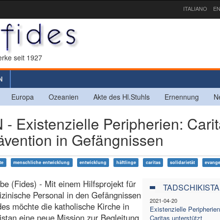
ITALIANO
EN
rke seit 1927
N
Europa
Ozeanien
Akte des Hl.Stuhls
Ernennung
N
Existenzielle Peripherien: Cari
rävention in Gefängnissen
te
menschliche entwicklung
entwicklung
häftlinge
caritas
solidarietät
evange
e (Fides) - Mit einem Hilfsprojekt für
TADSCHIKIST
zinische Personal in den Gefängnissen
2021-04-20
es möchte die katholische Kirche in
Existenzielle Peripherien
istan eine neue Mission zur Begleitung
Caritas unterstützt