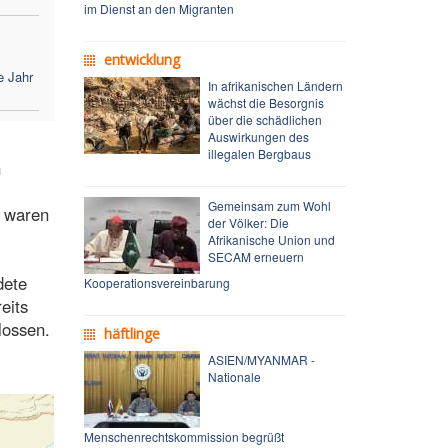
im Dienst an den Migranten
entwicklung
e Jahr
In afrikanischen Ländern
wächst die Besorgnis
über die schädlichen
Auswirkungen des
illegalen Bergbaus
n
Gemeinsam zum Wohl
n waren
der Völker: Die
Afrikanische Union und
SECAM erneuern
dete
Kooperationsvereinbarung
eits
lossen.
häftlinge
ASIEN/MYANMAR -
Nationale
Menschenrechtskommission begrüßt