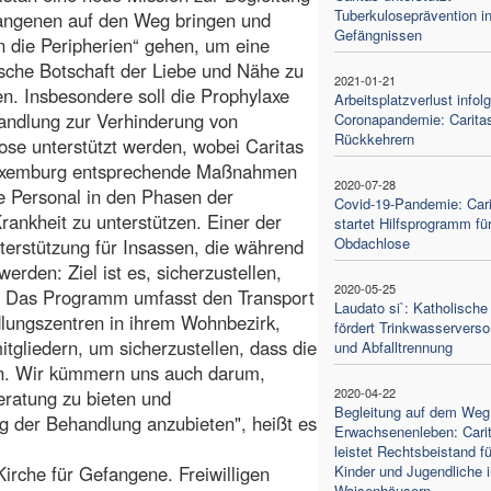
Tuberkuloseprävention i
angenen auf den Weg bringen und
Gefängnissen
n die Peripherien“ gehen, um eine
sche Botschaft der Liebe und Nähe zu
2021-01-21
n. Insbesondere soll die Prophylaxe
Arbeitsplatzverlust infol
andlung zur Verhinderung von
Coronapandemie: Caritas 
Rückkehrern
ose unterstützt werden, wobei Caritas
 Luxemburg entsprechende Maßnahmen
2020-07-28
e Personal in den Phasen der
Covid-19-Pandemie: Cari
ankheit zu unterstützen. Einer der
startet Hilfsprogramm fü
Obdachlose
terstützung für Insassen, die während
rden: Ziel ist es, sicherzustellen,
2020-05-25
n. Das Programm umfasst den Transport
Laudato si`: Katholische
dlungszentren in ihrem Wohnbezirk,
fördert Trinkwasservers
itgliedern, um sicherzustellen, dass die
und Abfalltrennung
n. Wir kümmern uns auch darum,
2020-04-22
eratung zu bieten und
Begleitung auf dem Weg
g der Behandlung anzubieten", heißt es
Erwachsenenleben: Cari
leistet Rechtsbeistand fü
 Kirche für Gefangene. Freiwilligen
Kinder und Jugendliche i
Waisenhäusern