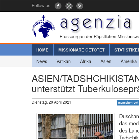
Follow us
Presseorgan der Päpstlichen Missionswe
HOME
MISSIONARE GETÖTET
STATISTIKE
News
Vatikan
Afrika
Asien
Amerika
ASIEN/TADSHCHIKISTAN - 
unterstützt Tuberkulosep
Dienstag, 20 April 2021
menschenrech
Duschanb
das medi
des Land
Tadschik