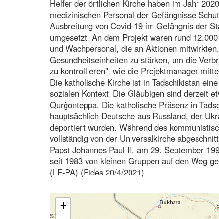
Helfer der örtlichen Kirche haben im Jahr 20
medizinischen Personal der Gefängnisse Sch
Ausbreitung von Covid-19 im Gefängnis der St
umgesetzt. An dem Projekt waren rund 12.000 
und Wachpersonal, die an Aktionen mitwirkten, 
Gesundheitseinheiten zu stärken, um die Verbr
zu kontrollieren", wie die Projektmanager mittei
Die katholische Kirche ist in Tadschikistan ei
sozialen Kontext: Die Gläubigen sind derzeit e
Qurǧonteppa. Die katholische Präsenz in Tadsc
hauptsächlich Deutsche aus Russland, der Ukra
deportiert wurden. Während des kommunistisc
vollständig von der Universalkirche abgeschnit
Papst Johannes Paul II. am 29. September 1997
seit 1983 von kleinen Gruppen auf den Weg geb
(LF-PA) (Fides 20/4/2021)
+