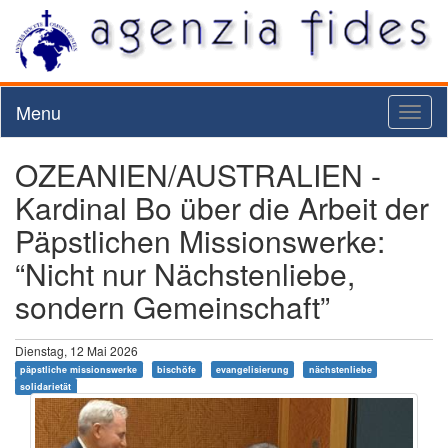
Menu
Toggl
naviga
OZEANIEN/AUSTRALIEN -
Kardinal Bo über die Arbeit der
Päpstlichen Missionswerke:
“Nicht nur Nächstenliebe,
sondern Gemeinschaft”
Dienstag, 12 Mai 2026
päpstliche missionswerke
bischöfe
evangelisierung
nächstenliebe
solidarietät