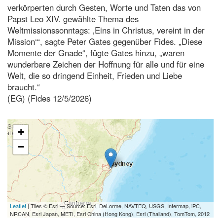
verkörperten durch Gesten, Worte und Taten das von
Papst Leo XIV. gewählte Thema des
Weltmissionssonntags: ‚Eins in Christus, vereint in der
Mission‘“, sagte Peter Gates gegenüber Fides. „Diese
Momente der Gnade“, fügte Gates hinzu, „waren
wunderbare Zeichen der Hoffnung für alle und für eine
Welt, die so dringend Einheit, Frieden und Liebe
braucht.“
(EG) (Fides 12/5/2026)
+
−
Leaflet
| Tiles © Esri — Source: Esri, DeLorme, NAVTEQ, USGS, Intermap, iPC,
NRCAN, Esri Japan, METI, Esri China (Hong Kong), Esri (Thailand), TomTom, 2012