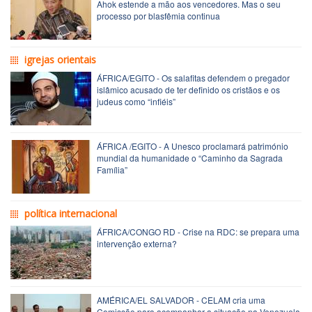
Ahok estende a mão aos vencedores. Mas o seu
processo por blasfêmia continua
igrejas orientais
ÁFRICA/EGITO - Os salafitas defendem o pregador
islâmico acusado de ter definido os cristãos e os
judeus como “infiéis”
ÁFRICA /EGITO - A Unesco proclamará património
mundial da humanidade o “Caminho da Sagrada
Família”
política internacional
ÁFRICA/CONGO RD - Crise na RDC: se prepara uma
intervenção externa?
AMÉRICA/EL SALVADOR - CELAM cria uma
Comissão para acompanhar a situação na Venezuela