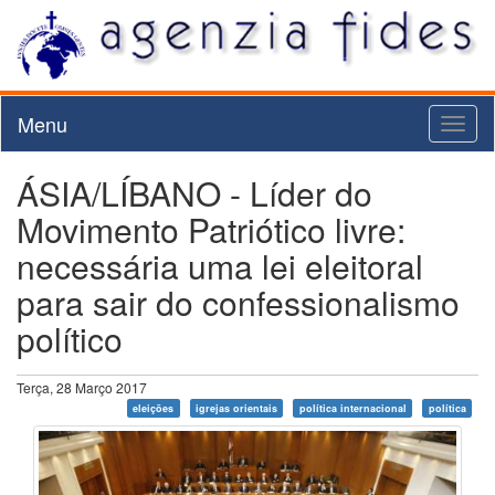
Menu
Toggl
naviga
ÁSIA/LÍBANO - Líder do
Movimento Patriótico livre:
necessária uma lei eleitoral
para sair do confessionalismo
político
Terça, 28 Março 2017
eleições
igrejas orientais
política internacional
política