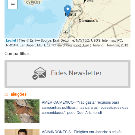
−
Leaflet
| Tiles © Esri — Source: Esri, DeLorme, NAVTEQ, USGS, Intermap, iPC,
NRCAN, Esri Japan, METI, Esri China (Hong Kong), Esri (Thailand), TomTom, 2012
Compartilhar:
eleições
AMÉRICA/MÉXICO - “Não gastar recursos para
campanhas políticas, mas para as necessidades das
comunidades”, pede Dom Arizmendi
ÁSIA/INDONÉSIA - Eleições em Jacarta: o cristão