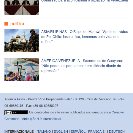
política
ÁSIA/FILIPINAS - O Bispo de Marawi: “Apelo em vídeo
do Pe. Chito: fase critica, tememos pela vida dos
reféns”
AMÉRICA/VENEZUELA - Sacerdotes de Guayana:
“Não podemos permanecer em silêncio diante da
repressão”
Agenzia Fides - Palazzo “de Propaganda Fide” - 00120 - Città del Vaticano Tel. +39-
06-69880115 - Fax +39-06-69880107
Os conteúdos do site estão publicados sob uma
Licença Creative
Commons - Atribuição 4.0 Internacional
INTERNAZIONALE :
ITALIANO
|
ENGLISH
|
ESPAÑOL
|
FRANÇAIS
| |
DEUTSCH
|