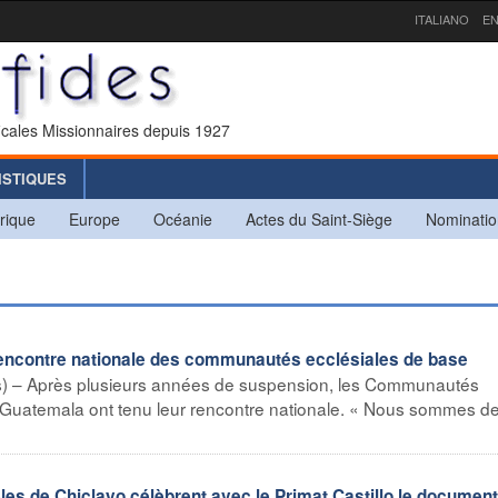
ITALIANO
EN
icales Missionnaires depuis 1927
ISTIQUES
rique
Europe
Océanie
Actes du Saint-Siège
Nominatio
ontre nationale des communautés ecclésiales de base
s) – Après plusieurs années de suspension, les Communautés
 Guatemala ont tenu leur rencontre nationale. « Nous sommes 
s de Chiclayo célèbrent avec le Primat Castillo le document