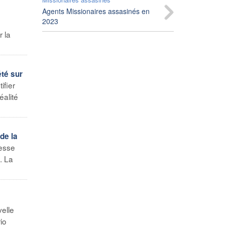
Agents Missionaires assasinés en
2023
 la
été sur
ifier
éalité
de la
esse
. La
elle
io