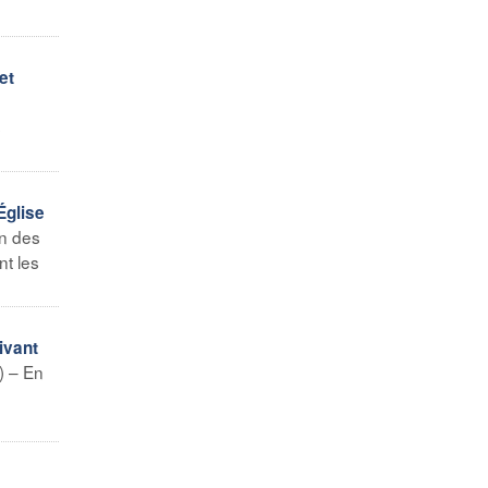
et
s
Église
on des
nt les
ivant
) – En