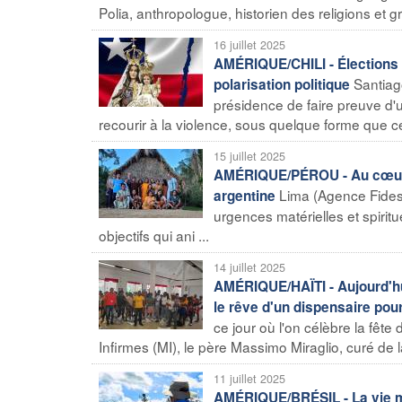
Polia, anthropologue, historien des religions et gr
16 juillet 2025
AMÉRIQUE/CHILI - Élections p
Santiag
polarisation politique
présidence de faire preuve d'u
recourir à la violence, sous quelque forme que ce
15 juillet 2025
AMÉRIQUE/PÉROU - Au cœur de
Lima (Agence Fides)
argentine
urgences matérielles et spiri
objectifs qui ani ...
14 juillet 2025
AMÉRIQUE/HAÏTI - Aujourd'hui,
le rêve d'un dispensaire pou
ce jour où l'on célèbre la fête
Infirmes (MI), le père Massimo Miraglio, curé de 
11 juillet 2025
AMÉRIQUE/BRÉSIL - La vie mis