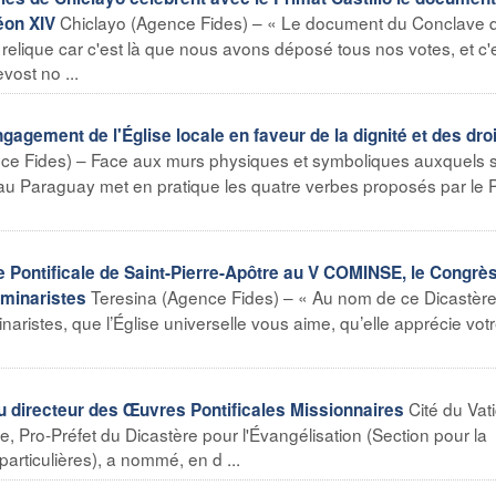
Chiclayo (Agence Fides) – « Le document du Conclave q
éon XIV
lique car c'est là que nous avons déposé tous nos votes, et c'e
vost no ...
ement de l'Église locale en faveur de la dignité et des droi
ce Fides) – Face aux murs physiques et symboliques auxquels 
se au Paraguay met en pratique les quatre verbes proposés par le
ontificale de Saint-Pierre-Apôtre au V COMINSE, le Congrè
Teresina (Agence Fides) – « Au nom de ce Dicastèr
éminaristes
aristes, que l’Église universelle vous aime, qu’elle apprécie vot
Cité du Vat
directeur des Œuvres Pontificales Missionnaires
e, Pro-Préfet du Dicastère pour l'Évangélisation (Section pour la
particulières), a nommé, en d ...