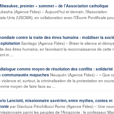
lwaukee, premier « sommet » de l'Association catholique
kesha (Agence Fides) – Aujourd’hui et demain, l’Association
ats-Unis (USCMA), en collaboration avec l’Œuvre Pontificale pour
diale contre la traite des êtres humains : mobiliser la soci
Santiago (Agence Fides) – Briser le silence et démyst
exploitation
aite des êtres humains, en favorisant la reconnaissance de cette r
t in ...
logue comme moyen de résolution des conflits : solidarité 
Neuquén (Agence Fides) – « Que c
les communautés mapuches
olence et, surtout, la criminalisation de la protestation en cours
comme moyen de faire face au ...
o Lanciotti, missionnaire savérien, entre mythes, contes et
par Gianluca Frinchillucci Rome (Agence Fides) – Une nouv
zonie
missionnaire parmi les peuples de l'Amazonie : le professeur Mar