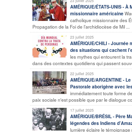
23 juillet 2025
AMÉRIQUE/ÉTATS-UNIS - À Mi
Wau
missionnaire américaine
catholique missionnaire des Ét
Propagation de la Foi de l’archidiocèse de Mil ...
23 juillet 2025
AMÉRIQUE/CHILI - Journée mon
des situations qui cachent l'
les mythes qui entourent la tr
dans des contextes quotidiens qui passent souven
22 juillet 2025
AMÉRIQUE/ARGENTINE - Le dia
Pastorale aborigène avec 
immédiatement toute forme de vi
paix sociale n'est possible que par le dialogue 
17 juillet 2025
AMÉRIQUE/BRÉSIL - Père Mari
légendes des Indiens d'Ama
lumière éclaire le témoignage 