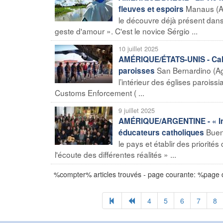
Manaus (Ag
fleuves et espoirs
le découvre déjà présent dan
geste d'amour ». C'est le novice Sérgio ...
10 juillet 2025
AMÉRIQUE/ÉTATS-UNIS - Cali
San Bernardino (Ag
paroisses
l’intérieur des églises paroiss
Customs Enforcement ( ...
9 juillet 2025
AMÉRIQUE/ARGENTINE - « Inté
Buen
éducateurs catholiques
le pays et établir des priorit
l'écoute des différentes réalités » ...
%compter% articles trouvés - page courante: %page
4
5
6
7
8