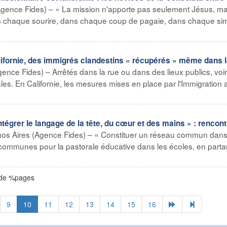
ence Fides) – « La mission n'apporte pas seulement Jésus, mai
s chaque sourire, dans chaque coup de pagaie, dans chaque si
fornie, des immigrés clandestins « récupérés » même dans 
ence Fides) – Arrêtés dans la rue ou dans des lieux publics, voi
iales. En Californie, les mesures mises en place par l'Immigration
grer le langage de la tête, du cœur et des mains » : rencont
os Aires (Agence Fides) – « Constituer un réseau commun dans
és communes pour la pastorale éducative dans les écoles, en parta
 de %pages
9
10
11
12
13
14
15
16