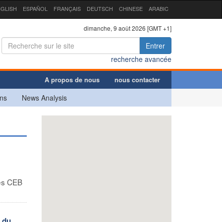
GLISH
ESPAÑOL
FRANÇAIS
DEUTSCH
CHINESE
ARABIC
dimanche, 9 août 2026 [GMT +1]
Entrer
recherche avancée
A propos de nous
nous contacter
ns
News Analysis
des CEB
 du