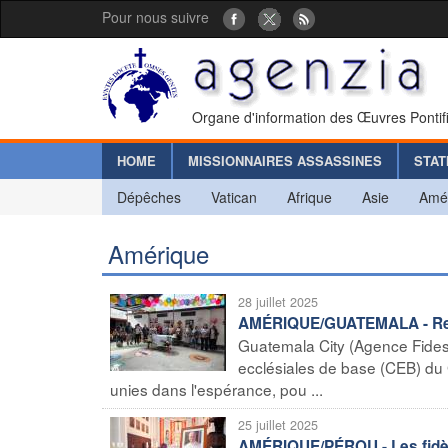
Pour nous suivre
Organe d'information des Œuvres Pontif
HOME
MISSIONNAIRES ASSASSINES
STAT
Dépêches
Vatican
Afrique
Asie
Amé
Amérique
28 juillet 2025
AMÉRIQUE/GUATEMALA - Renc
Guatemala City (Agence Fide
ecclésiales de base (CEB) du
unies dans l'espérance, pou ...
25 juillet 2025
AMÉRIQUE/PÉROU - Les fidèle