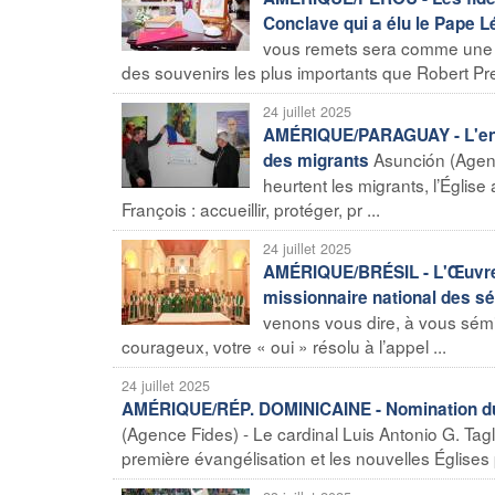
Conclave qui a élu le Pape L
vous remets sera comme une re
des souvenirs les plus importants que Robert Pre
24 juillet 2025
AMÉRIQUE/PARAGUAY - L'engag
Asunción (Agen
des migrants
heurtent les migrants, l’Égli
François : accueillir, protéger, pr ...
24 juillet 2025
AMÉRIQUE/BRÉSIL - L'Œuvre P
missionnaire national des s
venons vous dire, à vous sémin
courageux, votre « oui » résolu à l’appel ...
24 juillet 2025
AMÉRIQUE/RÉP. DOMINICAINE - Nomination du 
(Agence Fides) - Le cardinal Luis Antonio G. Tagl
première évangélisation et les nouvelles Églises 