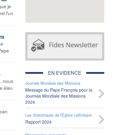
ue je
st l'un
ts
se
 Pape
EN EVIDENCE
s
e, nous
Journée Mondiale des Missions
re élan
Message du Pape François pour la
Journée Mondiale des Missions
2024
ican
Les Statistiques de l'Église catholique
Rapport 2024
Missionaires assasinés