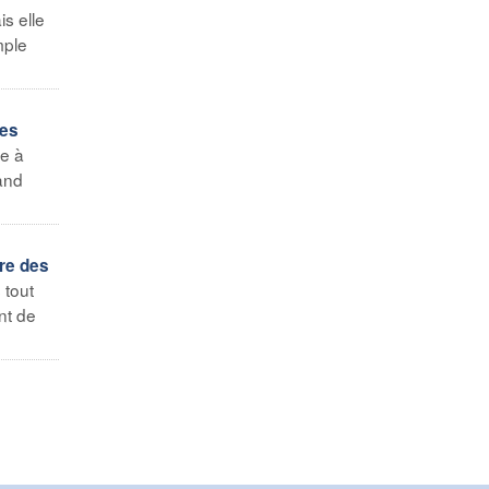
s elle
mple
les
re à
 and
re des
 tout
nt de