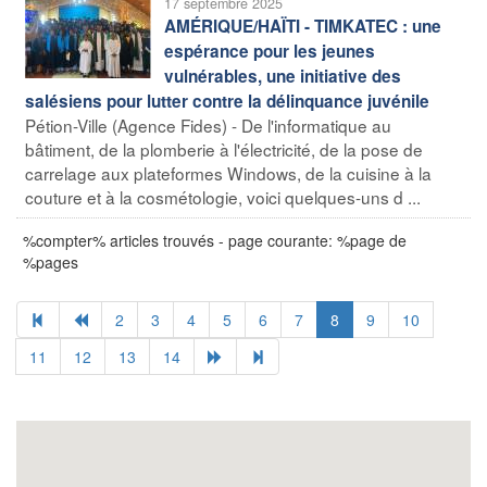
17 septembre 2025
AMÉRIQUE/HAÏTI - TIMKATEC : une
espérance pour les jeunes
vulnérables, une initiative des
salésiens pour lutter contre la délinquance juvénile
Pétion-Ville (Agence Fides) - De l'informatique au
bâtiment, de la plomberie à l'électricité, de la pose de
carrelage aux plateformes Windows, de la cuisine à la
couture et à la cosmétologie, voici quelques-uns d ...
%compter% articles trouvés - page courante: %page de
%pages
2
3
4
5
6
7
8
9
10
11
12
13
14