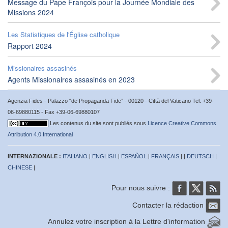
Message du Pape François pour la Journée Mondiale des
Missions 2024
Les Statistiques de l'Église catholique
Rapport 2024
Missionaires assasinés
Agents Missionaires assasinés en 2023
Agenzia Fides - Palazzo “de Propaganda Fide” - 00120 - Città del Vaticano Tel. +39-
06-69880115 - Fax +39-06-69880107
Les contenus du site sont publiés sous
Licence Creative Commons
Attribution 4.0 International
INTERNAZIONALE :
ITALIANO
|
ENGLISH
|
ESPAÑOL
|
FRANÇAIS
| |
DEUTSCH
|
CHINESE
|
Pour nous suivre :
Contacter la rédaction
Annulez votre inscription à la Lettre d'information