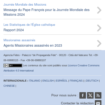
Journée Mondiale des Missions
Message du Pape François pour la Journée Mondiale des
Missions 2024
Les Statistiques de l'Église catholique
Rapport 2024
Missionaires assasinés
Agents Missionaires assasinés en 2023
Agenzia Fides - Palazzo “de Propaganda Fide” - 00120 - Città del Vaticano Tel. +39-
06-69880115 - Fax +39-06-69880107
Les contenus du site sont publiés sous
Licence Creative Commons
Attribution 4.0 International
INTERNAZIONALE :
ITALIANO
|
ENGLISH
|
ESPAÑOL
|
FRANÇAIS
| |
DEUTSCH
|
CHINESE
|
Pour nous suivre :
Contacter la rédaction