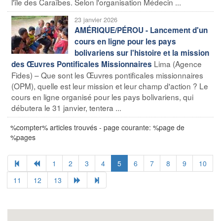
l'île des Caraïbes. Selon l'organisation Médecin ...
23 janvier 2026
AMÉRIQUE/PÉROU - Lancement d'un
cours en ligne pour les pays
bolivariens sur l'histoire et la mission
Lima (Agence
des Œuvres Pontificales Missionnaires
Fides) – Que sont les Œuvres pontificales missionnaires
(OPM), quelle est leur mission et leur champ d'action ? Le
cours en ligne organisé pour les pays bolivariens, qui
débutera le 31 janvier, tentera ...
%compter% articles trouvés - page courante: %page de
%pages
1
2
3
4
5
6
7
8
9
10
11
12
13