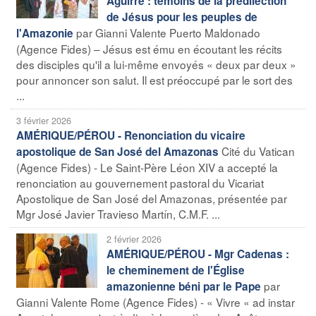
Aguirre : témoins de la prédilection
de Jésus pour les peuples de
par Gianni Valente Puerto Maldonado
l'Amazonie
(Agence Fides) – Jésus est ému en écoutant les récits
des disciples qu'il a lui-même envoyés « deux par deux »
pour annoncer son salut. Il est préoccupé par le sort des
...
3 février 2026
AMÉRIQUE/PÉROU - Renonciation du vicaire
Cité du Vatican
apostolique de San José del Amazonas
(Agence Fides) - Le Saint-Père Léon XIV a accepté la
renonciation au gouvernement pastoral du Vicariat
Apostolique de San José del Amazonas, présentée par
Mgr José Javier Travieso Martín, C.M.F. ...
2 février 2026
AMÉRIQUE/PÉROU - Mgr Cadenas :
le cheminement de l'Église
par
amazonienne béni par le Pape
Gianni Valente Rome (Agence Fides) - « Vivre « ad instar