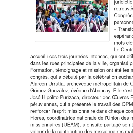
juridict
retrouvé
Congrès 
personne
« Transf
espéranc
mots clé
Le Centr
accueilli ces trois journées intenses, qui ont d
dans les rues principales de la ville, organisé p
Formation, témoignage et mission ont été les m
congrès, qui a débuté par la célébration eucha
Alarcón Urrutia, archevêque métropolitain de C
Gómez González, évêque d'Abancay. Elle s'est p
José Hipólito Purizaca, directeur des Œuvres 
péruviennes, qui a présenté le travail des OPM
renforcer l'esprit missionnaire dans chaque 
Flores, coordinatrice nationale de l'Union des
missionnaires (UEAM), a ensuite partagé son t
valeur de la contribution des missionnaires ma