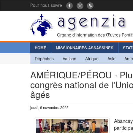
Pour nous suivre
Organe d'information des Œuvres Pontif
HOME
MISSIONNAIRES ASSASSINES
STAT
Dépêches
Vatican
Afrique
Asie
Amé
AMÉRIQUE/PÉROU - Plus d
congrès national de l'Uni
âgés
jeudi, 6 novembre 2025
Abancay
particip