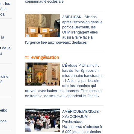
communauté ecclésiale
» : les
à la
zca
ASIE/LIBAN - Six ans
après l'explosion dans le
port de Beyrouth, les
OPM s'engagent elles
 la
aussi à faire face à
l'urgence liée aux nouveaux déplacés
i de la
ui
evangélisation
L'Évêque Pitchaimuthu,
lors du 1er Symposium
missionnaire franciscain :
ndine
« L’Asie n’a pas besoin
té
de missionnaires qui
arrivent avec toutes les réponses. Elle a besoin
de frères et de sœurs qui apportent le Christ »
eiko
AMÉRIQUE/MEXIQUE -
XVe CONAJUM :
ence
l’Archevêque
Nwachukwu s’adresse à
6 000 jeunes mexicains :