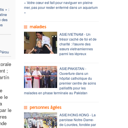
« Votre cœur est fait pour naviguer en pleine
mer, pas pour rester enfermé dans un aquarium
is » :
»
atine
té des
es
maladies
ASIE/VIETNAM - Un
trésor caché de foi et de
charité : l'œuvre des
sœurs vietnamiennes
Pérou
parmi les lépreux
torale
ASIE/PAKISTAN -
nt ;
Ouverture dans un
artín
hôpital catholique du
premier centre de soins
palliatifs pour les
e
malades en phase terminale au Pakistan
e le
a
personnes âgées
par le
ASIE/HONG KONG - La
vres
paroisse Notre-Dame-
ande
de-Lourdes, fondée par