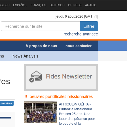
GLISH
ESPAÑOL
FRANÇAIS
DEUTSCH
CHINESE
ARABIC
jeudi, 6 août 2026 [GMT +1]
Entrer
recherche avancée
A propos de nous
nous contacter
ns
News Analysis
res
oeuvres pontificales missionnaires
ionnaires
AFRIQUE/NIGÉRIA -
L’Infanzia Missionaria
fête ses 25 ans. Une
lueur d’espérance pour
le peuple et la