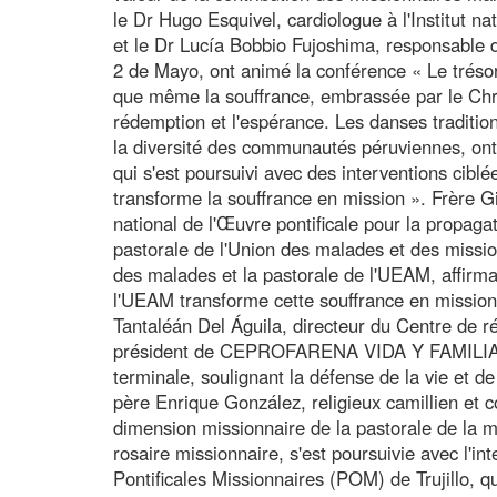
le Dr Hugo Esquivel, cardiologue à l'Institut n
et le Dr Lucía Bobbio Fujoshima, responsable d
2 de Mayo, ont animé la conférence « Le trésor 
que même la souffrance, embrassée par le Chris
rédemption et l'espérance. Les danses tradition
la diversité des communautés péruviennes, ont 
qui s'est poursuivi avec des interventions cibl
transforme la souffrance en mission ». Frère G
national de l'Œuvre pontificale pour la propagat
pastorale de l'Union des malades et des missio
des malades et la pastorale de l'UEAM, affirm
l'UEAM transforme cette souffrance en mission.
Tantaléán Del Águila, directeur du Centre de ré
président de CEPROFARENA VIDA Y FAMILIA, a
terminale, soulignant la défense de la vie et de
père Enrique González, religieux camillien et c
dimension missionnaire de la pastorale de la m
rosaire missionnaire, s'est poursuivie avec l'i
Pontificales Missionnaires (POM) de Trujillo, qui