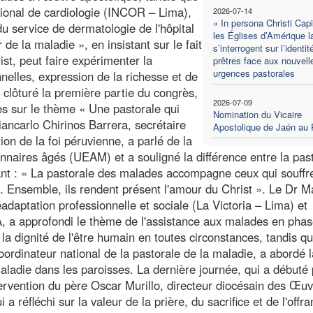
ational de cardiologie (INCOR – Lima),
2026-07-14
« In persona Christi Capit
u service de dermatologie de l'hôpital
les Églises d’Amérique l
de la maladie », en insistant sur le fait
s’interrogent sur l’identi
t, peut faire expérimenter la
prêtres face aux nouvell
urgences pastorales
nelles, expression de la richesse et de
clôturé la première partie du congrès,
2026-07-09
ées sur le thème « Une pastorale qui
Nomination du Vicaire
iancarlo Chirinos Barrera, secrétaire
Apostolique de Jaén au 
ion de la foi péruvienne, a parlé de la
nnaires âgés (UEAM) et a souligné la différence entre la pas
ant : « La pastorale des malades accompagne ceux qui souffre
 Ensemble, ils rendent présent l'amour du Christ ». Le Dr M
adaptation professionnelle et sociale (La Victoria – Lima) et
 approfondi le thème de l'assistance aux malades en phas
 la dignité de l'être humain en toutes circonstances, tandis qu
oordinateur national de la pastorale de la maladie, a abordé l
aladie dans les paroisses. La dernière journée, qui a débuté 
ntervention du père Oscar Murillo, directeur diocésain des Œu
 a réfléchi sur la valeur de la prière, du sacrifice et de l'offr