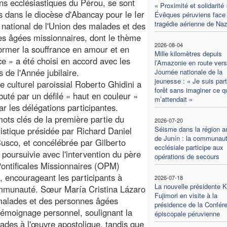
ions ecclésiastiques du Pérou, se sont
« Proximité et solidarité 
s dans le diocèse d'Abancay pour le Ier
Évêques péruviens face 
tragédie aérienne de Na
national de l'Union des malades et des
s âgées missionnaires, dont le thème
2026-08-04
ormer la souffrance en amour et en
Mille kilomètres depuis
e » a été choisi en accord avec les
l’Amazonie en route vers
s de l'Année jubilaire.
Journée nationale de la
jeunesse : « Je suis part
e culturel paroissial Roberto Ghidini a
forêt sans imaginer ce q
ébuté par un défilé « haut en couleur »
m’attendait »
ar les délégations participantes.
ots clés de la première partie du
2026-07-20
Séisme dans la région a
ristique présidée par Richard Daniel
de Junín : la communau
usco, et concélébrée par Gilberto
ecclésiale participe aux
oursuivie avec l'intervention du père
opérations de secours
Pontificales Missionnaires (OPM)
, encourageant les participants à
2026-07-18
La nouvelle présidente K
communauté. Sœur María Cristina Lázaro
Fujimori en visite à la
 malades et des personnes âgées
présidence de la Confér
émoignage personnel, soulignant la
épiscopale péruvienne
lades à l'œuvre apostolique, tandis que