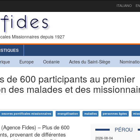
ITALIANO
EN
icales Missionnaires depuis 1927
ISTIQUES
rique
Europe
Océanie
Actes du Saint-Siège
Nominatio
e 600 participants au premier
on des malades et des missionnai
oeuvres pontificales missionnaires
evangélisation
maladies
personnes âgées
miss
 (Agence Fides) – Plus de 600
PÉROU
ants, provenant de différentes
2026-08-04