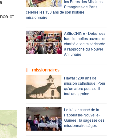
e
les Pères des Missions
Étrangères de Paris,
célèbre les 130 ans de son histoire
ance et
missionnaire
ASIE/CHINE - Début des
traditionnelles œuvres de
charité et de miséricorde
à l'approche du Nouvel
An lunaire
missionnaires
Hawaï : 200 ans de
mission catholique. Pour
qu'un arbre pousse, il
faut une graine
Le trésor caché de la
Papouasie-Nouvelle-
Guinée : la sagesse des
missionnaires âgés