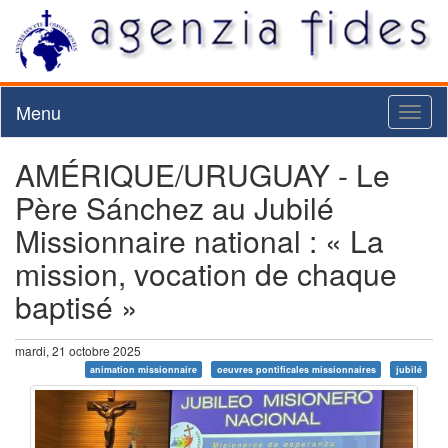
Menu
Toggl
naviga
AMÉRIQUE/URUGUAY - Le
Père Sánchez au Jubilé
Missionnaire national : « La
mission, vocation de chaque
baptisé »
mardi, 21 octobre 2025
animation missionnaire
oeuvres pontificales missionnaires
jubilé