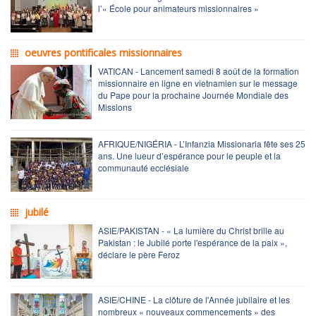
l’« École pour animateurs missionnaires »
oeuvres pontificales missionnaires
VATICAN - Lancement samedi 8 août de la formation
missionnaire en ligne en vietnamien sur le message
du Pape pour la prochaine Journée Mondiale des
Missions
AFRIQUE/NIGÉRIA - L’Infanzia Missionaria fête ses 25
ans. Une lueur d’espérance pour le peuple et la
communauté ecclésiale
jubilé
ASIE/PAKISTAN - « La lumière du Christ brille au
Pakistan : le Jubilé porte l'espérance de la paix »,
déclare le père Feroz
ASIE/CHINE - La clôture de l'Année jubilaire et les
nombreux « nouveaux commencements » des