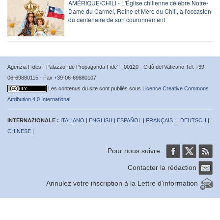
AMÉRIQUE/CHILI - L'Église chilienne célèbre Notre-
Dame du Carmel, Reine et Mère du Chili, à l'occasion
du centenaire de son couronnement
Agenzia Fides - Palazzo “de Propaganda Fide” - 00120 - Città del Vaticano Tel. +39-
06-69880115 - Fax +39-06-69880107
Les contenus du site sont publiés sous
Licence Creative Commons
Attribution 4.0 International
INTERNAZIONALE :
ITALIANO
|
ENGLISH
|
ESPAÑOL
|
FRANÇAIS
| |
DEUTSCH
|
CHINESE
|
Pour nous suivre :
Contacter la rédaction
Annulez votre inscription à la Lettre d'information