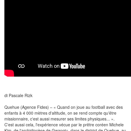
di Pascale Rizk
Quehue (Agence Fides) – « Quand on joue au football avec des
enfants à 4 000 mètres d'altitude, on se rend compte qu'être
missionnaire, c'est aussi mesurer ses limites physiques... ».
C'est aussi cela, l'expérience vécue par le prêtre coréen Michele
Kim, de l'archidiocèse de Gwangju, dans le district de Quehue, au