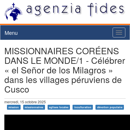
Menu
Toggl
naviga
MISSIONNAIRES CORÉENS
DANS LE MONDE/1 - Célébrer
« el Señor de los Milagros »
dans les villages péruviens de
Cusco
mercredi, 15 octobre 2025
mission
missionnaires
eglises locales
inculturation
dévotion populaire