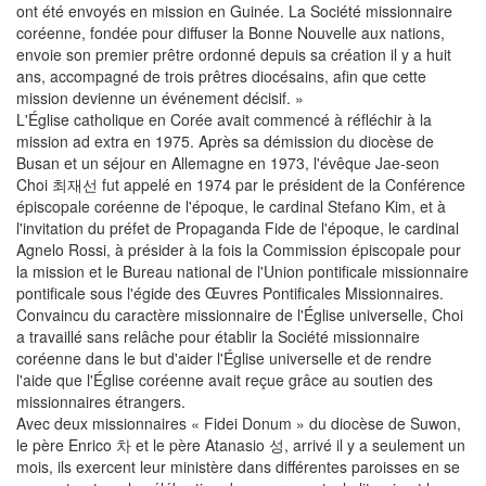
ont été envoyés en mission en Guinée. La Société missionnaire
coréenne, fondée pour diffuser la Bonne Nouvelle aux nations,
envoie son premier prêtre ordonné depuis sa création il y a huit
ans, accompagné de trois prêtres diocésains, afin que cette
mission devienne un événement décisif. »
L'Église catholique en Corée avait commencé à réfléchir à la
mission ad extra en 1975. Après sa démission du diocèse de
Busan et un séjour en Allemagne en 1973, l'évêque Jae-seon
Choi 최재선 fut appelé en 1974 par le président de la Conférence
épiscopale coréenne de l'époque, le cardinal Stefano Kim, et à
l'invitation du préfet de Propaganda Fide de l'époque, le cardinal
Agnelo Rossi, à présider à la fois la Commission épiscopale pour
la mission et le Bureau national de l'Union pontificale missionnaire
pontificale sous l'égide des Œuvres Pontificales Missionnaires.
Convaincu du caractère missionnaire de l'Église universelle, Choi
a travaillé sans relâche pour établir la Société missionnaire
coréenne dans le but d'aider l'Église universelle et de rendre
l'aide que l'Église coréenne avait reçue grâce au soutien des
missionnaires étrangers.
Avec deux missionnaires « Fidei Donum » du diocèse de Suwon,
le père Enrico 차 et le père Atanasio 성, arrivé il y a seulement un
mois, ils exercent leur ministère dans différentes paroisses en se