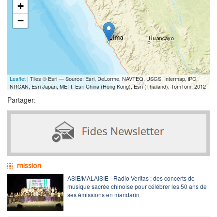
+
−
Leaflet
| Tiles © Esri — Source: Esri, DeLorme, NAVTEQ, USGS, Intermap, iPC,
NRCAN, Esri Japan, METI, Esri China (Hong Kong), Esri (Thailand), TomTom, 2012
Partager:
mission
ASIE/MALAISIE - Radio Veritas : des concerts de
musique sacrée chinoise pour célébrer les 50 ans de
ses émissions en mandarin