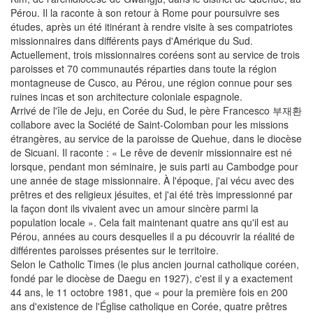
Pérou. Il la raconte à son retour à Rome pour poursuivre ses
études, après un été itinérant à rendre visite à ses compatriotes
missionnaires dans différents pays d'Amérique du Sud.
Actuellement, trois missionnaires coréens sont au service de trois
paroisses et 70 communautés réparties dans toute la région
montagneuse de Cusco, au Pérou, une région connue pour ses
ruines incas et son architecture coloniale espagnole.
Arrivé de l'île de Jeju, en Corée du Sud, le père Francesco 부재환
collabore avec la Société de Saint-Colomban pour les missions
étrangères, au service de la paroisse de Quehue, dans le diocèse
de Sicuani. Il raconte : « Le rêve de devenir missionnaire est né
lorsque, pendant mon séminaire, je suis parti au Cambodge pour
une année de stage missionnaire. À l'époque, j'ai vécu avec des
prêtres et des religieux jésuites, et j'ai été très impressionné par
la façon dont ils vivaient avec un amour sincère parmi la
population locale ». Cela fait maintenant quatre ans qu'il est au
Pérou, années au cours desquelles il a pu découvrir la réalité de
différentes paroisses présentes sur le territoire.
Selon le Catholic Times (le plus ancien journal catholique coréen,
fondé par le diocèse de Daegu en 1927), c'est il y a exactement
44 ans, le 11 octobre 1981, que « pour la première fois en 200
ans d'existence de l'Église catholique en Corée, quatre prêtres