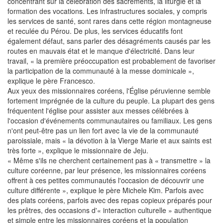
concentrant sur la célébration des sacrements, la liturgie et la
formation des vocations. Les infrastructures sociales, y compris
les services de santé, sont rares dans cette région montagneuse
et reculée du Pérou. De plus, les services éducatifs font
également défaut, sans parler des désagréments causés par les
routes en mauvais état et le manque d'électricité. Dans leur
travail, « la première préoccupation est probablement de favoriser
la participation de la communauté à la messe dominicale »,
explique le père Francesco.
Aux yeux des missionnaires coréens, l'Église péruvienne semble
fortement imprégnée de la culture du peuple. La plupart des gens
fréquentent l'église pour assister aux messes célébrées à
l'occasion d'événements communautaires ou familiaux. Les gens
n'ont peut-être pas un lien fort avec la vie de la communauté
paroissiale, mais « la dévotion à la Vierge Marie et aux saints est
très forte », explique le missionnaire de Jeju.
« Même s'ils ne cherchent certainement pas à « transmettre » la
culture coréenne, par leur présence, les missionnaires coréens
offrent à ces petites communautés l'occasion de découvrir une
culture différente », explique le père Michele Kim. Parfois avec
des plats coréens, parfois avec des repas copieux préparés pour
les prêtres, des occasions d'« interaction culturelle » authentique
et simple entre les missionnaires coréens et la population