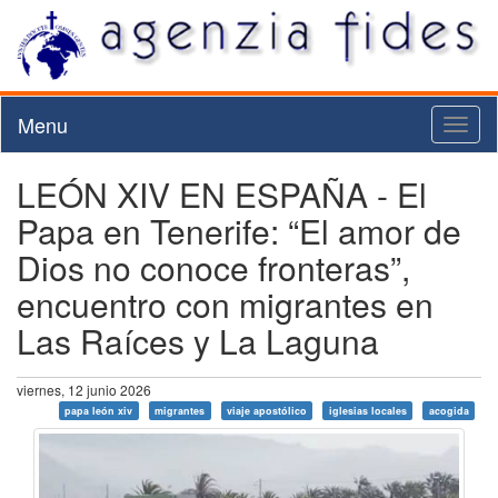
Menu
Toggl
naviga
LEÓN XIV EN ESPAÑA - El
Papa en Tenerife: “El amor de
Dios no conoce fronteras”,
encuentro con migrantes en
Las Raíces y La Laguna
viernes, 12 junio 2026
papa león xiv
migrantes
viaje apostólico
iglesias locales
acogida