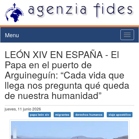
Menu
Toggl
naviga
LEÓN XIV EN ESPAÑA - El
Papa en el puerto de
Arguineguín: “Cada vida que
llega nos pregunta qué queda
de nuestra humanidad”
jueves, 11 junio 2026
papa león xiv
migrantes
derechos humanos
viaje apostólico