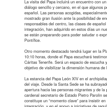
La visita del Papa incluirá un encuentro con 
diálogo sencillo y cercano, en el que algunos 
español. Las personas acogidas, especialmente
mostrado gran ilusión ante la posibilidad de en
responsables del centro, las clases de españo
integración, han adquirido en estos días un nu
se están preparando para poder saludar o expr
Pontífice.
Otro momento destacado tendrá lugar en la Pla
10:10 horas, donde el Papa escuchará testimon
Cáritas Tenerife. Será un espacio de escucha y
objetivo de visibilizar la dimensión humana de
La estancia del Papa León XIV en el archipiéla
del viaje. Desde la Santa Sede se ha subraya
apertura hacia las personas migrantes y de la 
cardenal secretario de Estado Pietro Parolin se
constituye un “momento clave” para insistir en 
integración, y en el apoyo a iniciativas de regul