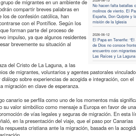
un grupo de migrantes en un ambiente de
No hacen falta batallas 
podrán compartir breves palabras en
molinos de viento. El P
 los de confesión católica, han
España, Don Quijote y l
misión de la Iglesia
contrarse con el Pontífice. Según los
l que forman parte del proceso de
2026-06-12
evo impulso, ya que algunos residentes
El Papa en Tenerife: “El
esar brevemente su situación al
de Dios no conoce fronte
encuentro con migrantes
Las Raíces y La Laguna
za del Cristo de La Laguna, a las
ios de migrantes, voluntarios y agentes pastorales vinculado
 diálogo sobre experiencias de acogida e integración, con el
 la migración en clave de esperanza.
go canario se perfila como uno de los momentos más signific
do su valor simbólico como mensaje a Europa en favor de un
promoción de vías legales y seguras de migración. En esta lí
ñaló, en la presentación del viaje, que el paso por Canarias
la respuesta cristiana ante la migración, basada en la acogid
arización.