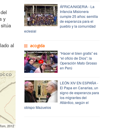
ÁFRICA/NIGERIA - La
 del
Infancia Misionera
cumple 25 años: semilla
s y
de esperanza para el
 sitúa
pueblo y la comunidad
eclesial
lado al
acogida
“Hacer el bien gratis” es
“el oficio de Dios”: la
Operación Mato Grosso
en Perú
LEÓN XIV EN ESPAÑA -
El Papa en Canarias, un
signo de esperanza para
los migrantes del
Atlántico, según el
obispo Mazuelos
mTom, 2012