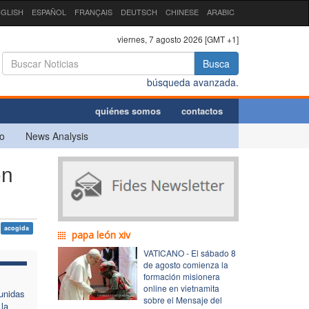
GLISH
ESPAÑOL
FRANÇAIS
DEUTSCH
CHINESE
ARABIC
viernes, 7 agosto 2026 [GMT +1]
Busca
búsqueda avanzada.
quiénes somos
contactos
o
News Analysis
ón
acogida
papa león xiv
VATICANO - El sábado 8
de agosto comienza la
formación misionera
online en vietnamita
unidas
sobre el Mensaje del
la