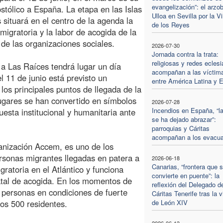
evangelización”: el arzo
ostólico a España. La etapa en las Islas
Ulloa en Sevilla por la V
 situará en el centro de la agenda la
de los Reyes
 migratoria y la labor de acogida de la
y de las organizaciones sociales.
2026-07-30
Jornada contra la trata:
religiosas y redes eclesi
a a Las Raíces tendrá lugar un día
acompañan a las víctim
 11 de junio está previsto un
entre América Latina y 
los principales puntos de llegada de la
lugares se han convertido en símbolos
2026-07-28
Incendios en España, “l
uesta institucional y humanitaria ante
se ha dejado abrazar”:
parroquias y Cáritas
acompañan a los evacu
ganización Accem, es uno de los
ersonas migrantes llegadas en patera a
2026-06-18
Canarias, “frontera que 
gratoria en el Atlántico y funciona
convierte en puente”: la
atal de acogida. En los momentos de
reflexión del Delegado d
 personas en condiciones de fuerte
Cáritas Tenerife tras la v
os 500 residentes.
de León XIV
2026-06-13