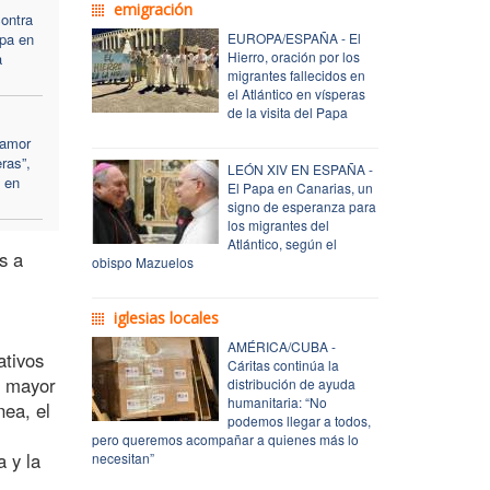
emigración
contra
apa en
EUROPA/ESPAÑA - El
Hierro, oración por los
a
migrantes fallecidos en
el Atlántico en vísperas
de la visita del Papa
 amor
ras”,
LEÓN XIV EN ESPAÑA -
 en
El Papa en Canarias, un
signo de esperanza para
los migrantes del
Atlántico, según el
s a
obispo Mazuelos
iglesias locales
AMÉRICA/CUBA -
ativos
Cáritas continúa la
a mayor
distribución de ayuda
humanitaria: “No
nea, el
podemos llegar a todos,
pero queremos acompañar a quienes más lo
a y la
necesitan”