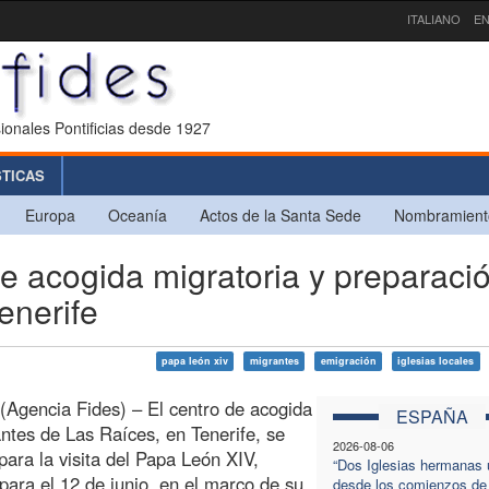
ITALIANO
EN
ionales Pontificias desde 1927
STICAS
Europa
Oceanía
Actos de la Santa Sede
Nombramient
re acogida migratoria y preparaci
Tenerife
papa león xiv
migrantes
emigración
iglesias locales
 (Agencia Fides) – El centro de acogida
ESPAÑA
ntes de Las Raíces, en Tenerife, se
2026-08-06
para la visita del Papa León XIV,
“Dos Iglesias hermanas 
 para el 12 de junio, en el marco de su
desde los comienzos de 