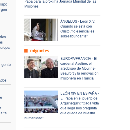
Papa para la próxima Jornada Mundial de las
bispo
Misiones
irgen
ÁNGELUS - León XIV:
Cuando se está con
Cristo, “lo esencial es
sobreabundante”
ales
as
Europa
migrantes
EUROPA/FRANCIA - El
cardenal Aveline, el
a gente
arzobispo de Moulins-
Beaufort y la renovación
misionera en Francia
ados
LEÓN XIV EN ESPAÑA -
se
El Papa en el puerto de
Arguineguín: “Cada vida
e
que llega nos pregunta
isita
qué queda de nuestra
humanidad”