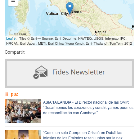
−
Leaflet
| Tiles © Esri — Source: Esri, DeLorme, NAVTEQ, USGS, Intermap, iPC,
NRCAN, Esri Japan, METI, Esri China (Hong Kong), Esri (Thailand), TomTom, 2012
Compartir:
paz
ASIA/TAILANDIA - El Director nacional de las OMP:
“Desarmemos los corazones y construyamos puentes
de reconciliación con Camboya”
“Como un solo Cuerpo en Cristo”: en Dubái las
Iglesias de los Emiratos rezan juntas por la paz