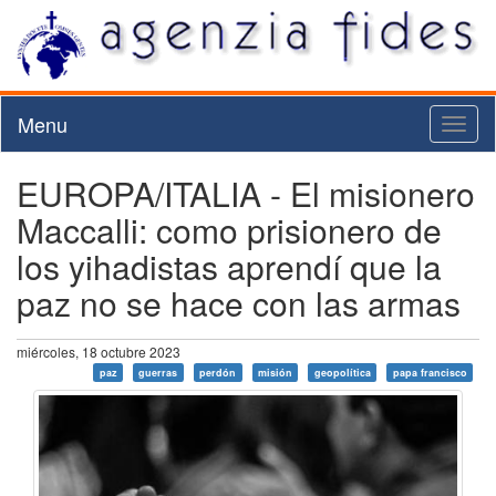
Menu
Toggl
naviga
EUROPA/ITALIA - El misionero
Maccalli: como prisionero de
los yihadistas aprendí que la
paz no se hace con las armas
miércoles, 18 octubre 2023
paz
guerras
perdón
misión
geopolítica
papa francisco