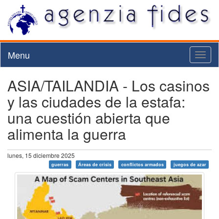
Menu
Toggl
naviga
ASIA/TAILANDIA - Los casinos
y las ciudades de la estafa:
una cuestión abierta que
alimenta la guerra
lunes, 15 diciembre 2025
guerras
Áreas de crisis
conflictos armados
juegos de azar