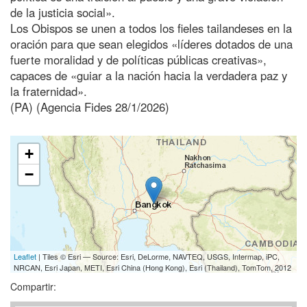
de la justicia social».
Los Obispos se unen a todos los fieles tailandeses en la
oración para que sean elegidos «líderes dotados de una
fuerte moralidad y de políticas públicas creativas»,
capaces de «guiar a la nación hacia la verdadera paz y
la fraternidad».
(PA) (Agencia Fides 28/1/2026)
+
−
Leaflet
| Tiles © Esri — Source: Esri, DeLorme, NAVTEQ, USGS, Intermap, iPC,
NRCAN, Esri Japan, METI, Esri China (Hong Kong), Esri (Thailand), TomTom, 2012
Compartir: