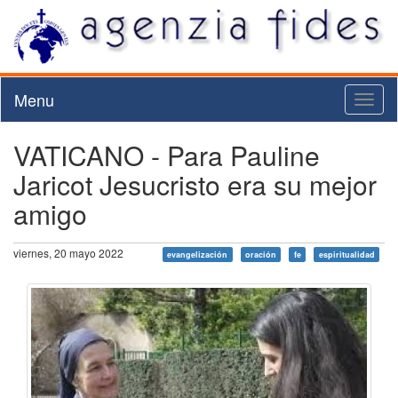
Menu
Toggl
naviga
VATICANO - Para Pauline
Jaricot Jesucristo era su mejor
amigo
viernes, 20 mayo 2022
evangelización
oración
fe
espiritualidad