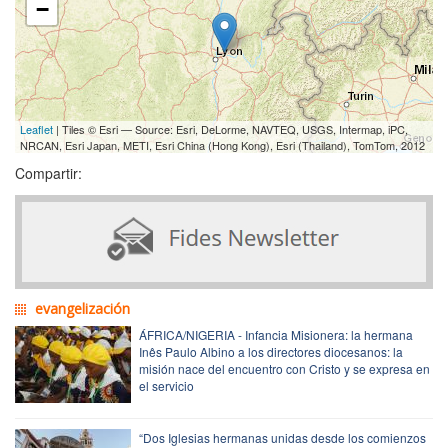
−
Leaflet
| Tiles © Esri — Source: Esri, DeLorme, NAVTEQ, USGS, Intermap, iPC,
NRCAN, Esri Japan, METI, Esri China (Hong Kong), Esri (Thailand), TomTom, 2012
Compartir:
evangelización
ÁFRICA/NIGERIA - Infancia Misionera: la hermana
Inês Paulo Albino a los directores diocesanos: la
misión nace del encuentro con Cristo y se expresa en
el servicio
“Dos Iglesias hermanas unidas desde los comienzos