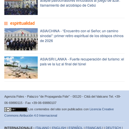
acepte patrocinadores vinculados al juego de azar:
llamamiento del arzobispo de Cebú
espiritualidad
ASIA/CHINA - “Encuentro con el Señor, un camino
sinodal”: primer retiro espiritual de los obispos chinos
de 2026
ASIA/SRI LANKA - Fuerte recuperación del turismo: el
país ve la luz al final del túnel
Agenzia Fides - Palazzo “de Propaganda Fide” - 00120 - Città del Vaticano Tel. +39-
06-69880115 - Fax +39-06-69880107
Los contenidos del sitio son publicados con
Licencia Creative
Commons Atribución 4.0 Internacional
INTERNAZIONALE :
ITALIANO
|
ENGLISH
|
ESPAÑOL
|
FRANÇAIS
| |
DEUTSCH
|