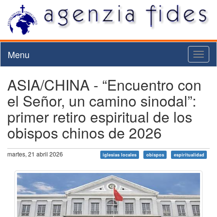
Menu
Toggl
naviga
ASIA/CHINA - “Encuentro con
el Señor, un camino sinodal”:
primer retiro espiritual de los
obispos chinos de 2026
martes, 21 abril 2026
iglesias locales
obispos
espiritualidad