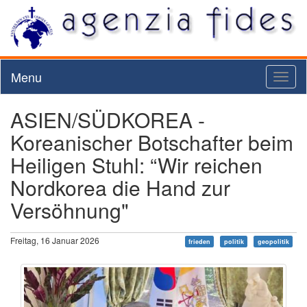
Menu
Toggl
naviga
ASIEN/SÜDKOREA -
Koreanischer Botschafter beim
Heiligen Stuhl: “Wir reichen
Nordkorea die Hand zur
Versöhnung"
Freitag, 16 Januar 2026
frieden
politik
geopolitik