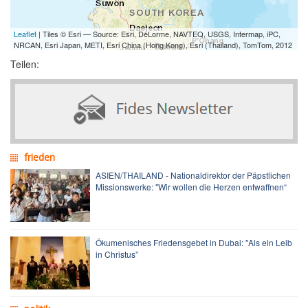
Leaflet
| Tiles © Esri — Source: Esri, DeLorme, NAVTEQ, USGS, Intermap, iPC,
NRCAN, Esri Japan, METI, Esri China (Hong Kong), Esri (Thailand), TomTom, 2012
Teilen:
frieden
ASIEN/THAILAND - Nationaldirektor der Päpstlichen
Missionswerke: "Wir wollen die Herzen entwaffnen“
Ökumenisches Friedensgebet in Dubai: "Als ein Leib
in Christus”