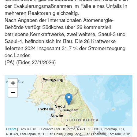
der Evakuierungsmaßnahmen im Falle eines Unfalls in
mehreren Reaktoren gleichzeitig.
Nach Angaben der Internationalen Atomenergie-
Behörde verfügt Südkorea über 26 kommerziell
betriebene Kernkraftwerke, zwei weitere, Saeul-3 und
Saeul-4, befinden sich im Bau. Die 26 Kraftwerke
lieferten 2024 insgesamt 31,7 % der Stromerzeugung
des Landes.
(PA) (Fides 27/1/2026)
+
−
Leaflet
| Tiles © Esri — Source: Esri, DeLorme, NAVTEQ, USGS, Intermap, iPC,
NRCAN, Esri Japan, METI, Esri China (Hong Kong), Esri (Thailand), TomTom, 2012