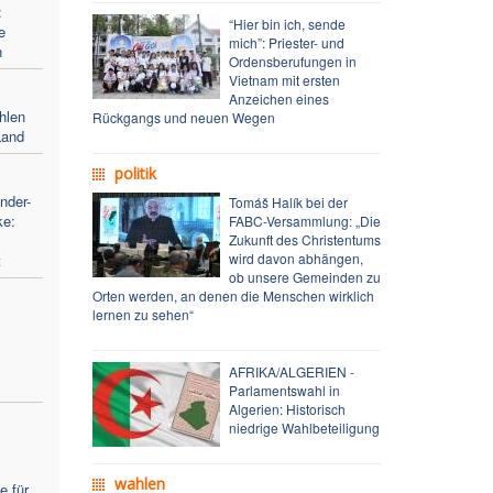
:
“Hier bin ich, sende
e
mich”: Priester- und
n
Ordensberufungen in
Vietnam mit ersten
Anzeichen eines
hlen
Rückgangs und neuen Wegen
Land
politik
nder-
Tomáš Halík bei der
ke:
FABC-Versammlung: „Die
Zukunft des Christentums
wird davon abhängen,
t
ob unsere Gemeinden zu
Orten werden, an denen die Menschen wirklich
lernen zu sehen“
AFRIKA/ALGERIEN -
Parlamentswahl in
Algerien: Historisch
niedrige Wahlbeteiligung
wahlen
e für