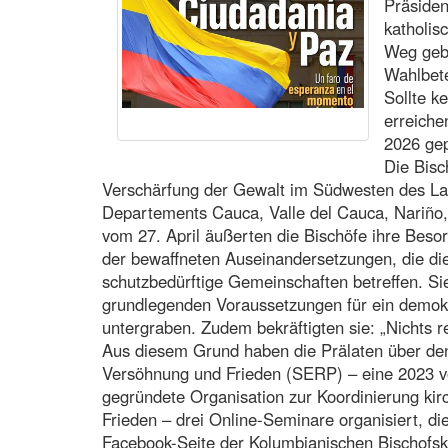
Präsiden
katholis
Weg gebr
Wahlbete
Sollte k
erreiche
2026 gep
Die Bisc
Verschärfung der Gewalt im Südwesten des La
Departements Cauca, Valle del Cauca, Nariño, 
vom 27. April äußerten die Bischöfe ihre Besor
der bewaffneten Auseinandersetzungen, die di
schutzbedürftige Gemeinschaften betreffen. Sie
grundlegenden Voraussetzungen für ein demo
untergraben. Zudem bekräftigten sie: „Nichts re
Aus diesem Grund haben die Prälaten über den
Versöhnung und Frieden (SERP) – eine 2023 v
gegründete Organisation zur Koordinierung kirc
Frieden – drei Online-Seminare organisiert, d
Facebook-Seite der Kolumbianischen Bischofsk