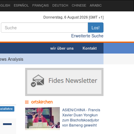
GLISH
ESPAÑOL
FRANÇAIS
DEUTSCH
CHINESE
ARABIC
Donnerstag, 6 August 2026 [GMT +1]
Los!
Erweiterte Suche
wir über uns
Kontakt
ews Analysis
ortskirchen
oziallehre
ASIEN/CHINA - Francis
Xavier Duan Yongkun
zum Bischofskoadjutor
von Bameng geweiht