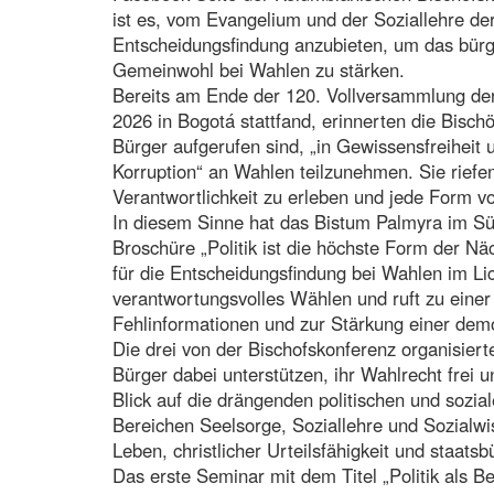
ist es, vom Evangelium und der Soziallehre der
Entscheidungsfindung anzubieten, um das bür
Gemeinwohl bei Wahlen zu stärken.
Bereits am Ende der 120. Vollversammlung der
2026 in Bogotá stattfand, erinnerten die Bisch
Bürger aufgerufen sind, „in Gewissensfreiheit 
Korruption“ an Wahlen teilzunehmen. Sie riefe
Verantwortlichkeit zu erleben und jede Form v
In diesem Sinne hat das Bistum Palmyra im Sü
Broschüre „Politik ist die höchste Form der Näch
für die Entscheidungsfindung bei Wahlen im Li
verantwortungsvolles Wählen und ruft zu ein
Fehlinformationen und zur Stärkung einer demok
Die drei von der Bischofskonferenz organisier
Bürger dabei unterstützen, ihr Wahlrecht frei 
Blick auf die drängenden politischen und sozi
Bereichen Seelsorge, Soziallehre und Sozialwis
Leben, christlicher Urteilsfähigkeit und staats
Das erste Seminar mit dem Titel „Politik als Be