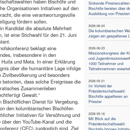
tschaftswahlen haben Bischöfe und
Sinkende Priesterzahlen
che Organisationen Initiativen auf den
Bischöfe beraten über di
Ausbildung von Priester
acht, die eine verantwortungsvolle
iligung fördern sollen.
2026-06-24
ein Kandidat die absolute Mehrheit
Die kolumbianischen Wa
n, ist eine Stichwahl für den 21. Juni
zeigen ein gespaltenes 
lant.
hofskonferenz beklagt eine
2026-06-23
Missionskongress der Ki
ndes, insbesondere in den
und Jugendmissionswer
Huila und Meta. In einer Erklärung
1000 Teilnehmer und
gnis über die humanitäre Lage infolge
Teilnehmerinnen erwarte
e Zivilbevölkerung und besonders
 betonten, dass solche Ereignisse die
2026-05-21
Im Vorfeld der
kratisches Zusammenleben
Präsidentschaftswahl:
chtfertigt Gewalt.“
Bischöfe appellieren an
 Bischöflichen Dienst für Vergebung,
Priester
on den kolumbianischen Bischöfen
2026-05-16
hlicher Initiativen für Versöhnung und
Mit Blick auf die
ie über den YouTube-Kanal und die
Präsidentschaftswahl:
onferenz (CEC) zugänglich sind. Ziel
Bischöfe bringen Initiativ