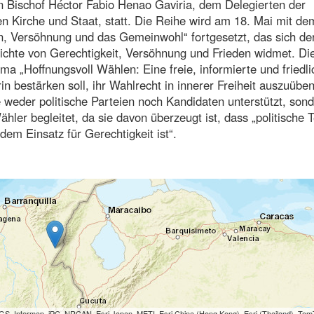
n Bischof Héctor Fabio Henao Gaviria, dem Delegierten der
n Kirche und Staat, statt. Die Reihe wird am 18. Mai mit de
, Versöhnung und das Gemeinwohl“ fortgesetzt, das sich de
ichte von Gerechtigkeit, Versöhnung und Frieden widmet. Di
 „Hoffnungsvoll Wählen: Eine freie, informierte und friedli
n bestärken soll, ihr Wahlrecht in innerer Freiheit auszuüben
 weder politische Parteien noch Kandidaten unterstützt, sond
er begleitet, da sie davon überzeugt ist, dass „politische T
em Einsatz für Gerechtigkeit ist“.
S, Intermap, iPC, NRCAN, Esri Japan, METI, Esri China (Hong Kong), Esri (Thailand), To