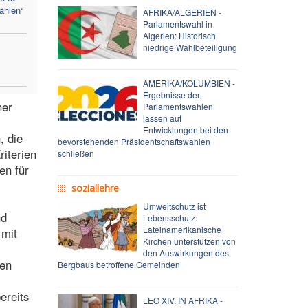
ählen“
AFRIKA/ALGERIEN -
Parlamentswahl in
Algerien: Historisch
niedrige Wahlbeteiligung
AMERIKA/KOLUMBIEN -
Ergebnisse der
her
Parlamentswahlen
lassen auf
Entwicklungen bei den
, die
bevorstehenden Präsidentschaftswahlen
riterien
schließen
en für
soziallehre
Umweltschutz ist
nd
Lebensschutz:
Lateinamerikanische
 mit
Kirchen unterstützen von
den Auswirkungen des
hen
Bergbaus betroffene Gemeinden
ereits
LEO XIV. IN AFRIKA -