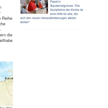
Papst in
Äquatorialguinea: “Die
m
Soziallehre der Kirche ist
r
eine Hilfe für alle, die
e Reihe
sich den neuen Herausforderungen stellen
wollen”
che
.
ern die
eilhabe
mTom, 2012