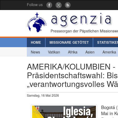
Follow us
Presseorgan der Päpstlichen Missionswe
HOME
MISSIONARE GETÖTET
STATISTIKE
News
Vatikan
Afrika
Asien
Amerika
AMERIKA/KOLUMBIEN - Mit
Präsidentschaftswahl: Bisc
„verantwortungsvolles W
Samstag, 16 Mai 2026
Bogotá (
Mai in K