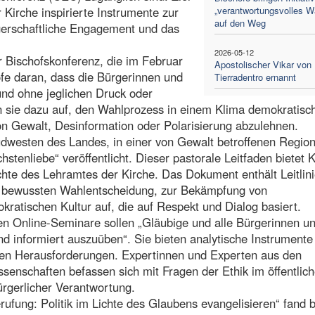
 Kirche inspirierte Instrumente zur
„verantwortungsvolles W
auf den Weg
gerschaftliche Engagement und das
2026-05-12
 Bischofskonferenz, die im Februar
Apostolischer Vikar von
öfe daran, dass die Bürgerinnen und
Tierradentro ernannt
und ohne jeglichen Druck oder
n sie dazu auf, den Wahlprozess in einem Klima demokratisc
on Gewalt, Desinformation oder Polarisierung abzulehnen.
dwesten des Landes, in einer von Gewalt betroffenen Region
stenliebe“ veröffentlicht. Dieser pastorale Leitfaden bietet K
chte des Lehramtes der Kirche. Das Dokument enthält Leitlini
er bewussten Wahlentscheidung, zur Bekämpfung von
ratischen Kultur auf, die auf Respekt und Dialog basiert.
ten Online-Seminare sollen „Gläubige und alle Bürgerinnen u
und informiert auszuüben“. Sie bieten analytische Instrumente
alen Herausforderungen. Expertinnen und Experten aus den
senschaften befassen sich mit Fragen der Ethik im öffentlic
bürgerlicher Verantwortung.
rufung: Politik im Lichte des Glaubens evangelisieren“ fand b