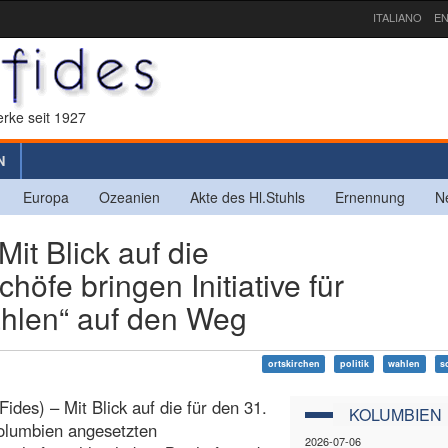
ITALIANO
EN
rke seit 1927
N
Europa
Ozeanien
Akte des Hl.Stuhls
Ernennung
N
 Blick auf die
höfe bringen Initiative für
ählen“ auf den Weg
ortskirchen
politik
wahlen
s
Fides) – Mit Blick auf die für den 31.
KOLUMBIEN
olumbien angesetzten
2026-07-06