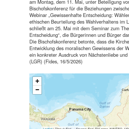
am Montag, dem 11. Mai, unter Beteiligung vo
Bischofskonferenz für die Beziehungen zwische
Webinar „Gewissenhafte Entscheidung: Wählen
ethischen Beurteilung des Wahlverhaltens im L
schließt am 25. Mai mit dem Seminar zum Thema
Entscheidung“, die Bürgerinnen und Bürger dari
Die Bischofskonferenz betonte, dass die Kirche
Entwicklung des moralischen Gewissens der Wähl
ein konkreter Ausdruck von Nächstenliebe und d
(LGR) (Fides, 16/5/2026)
+
−
Leaflet
| Tiles © Esri — Source: Esri, DeLorme, NAVTEQ, USG