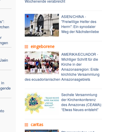
Wochenende verabreicht
ASIEN/CHINA -
s”:
"Freiwillige Helfer des
rchen
Herrn": Ein synodaler
Weg der Nächstenliebe
r
ungen
eingeborene
AMERIKA/ECUADOR -
Wichtiger Schritt für die
 Jaén
Kirche in der
Amazonasregion: Erste
kirchliche Versammlung
des ecuadorianischen Amazonasgebiets
 in
ngende
Sechste Versammlung
der Kirchenkonferenz
des Amazonas (CEAMA):
“Etwas Neues entsteht”
eto
caritas