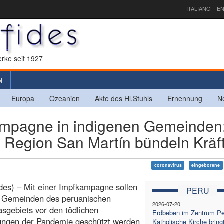
ITALIANO
EN
rke seit 1927
N
Europa
Ozeanien
Akte des Hl.Stuhls
Ernennung
N
pagne in indigenen Gemeinden
 Region San Martín bündeln Kräf
coronavirus
eingeborene
des) – Mit einer Impfkampagne sollen
PERU
e Gemeinden des peruanischen
2026-07-20
gebiets vor den tödlichen
Erdbeben im Zentrum Pe
ungen der Pandemie geschützt werden.
Katholische Kirche bring