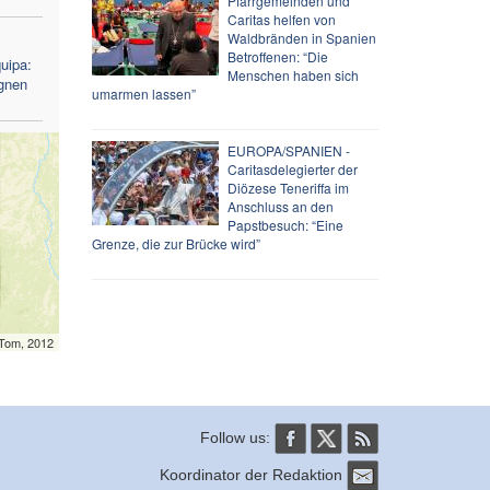
Pfarrgemeinden und
Caritas helfen von
Waldbränden in Spanien
Betroffenen: “Die
uipa:
Menschen haben sich
ignen
umarmen lassen”
EUROPA/SPANIEN -
Caritasdelegierter der
Diözese Teneriffa im
Anschluss an den
Papstbesuch: “Eine
Grenze, die zur Brücke wird”
mTom, 2012
Follow us:
Koordinator der Redaktion