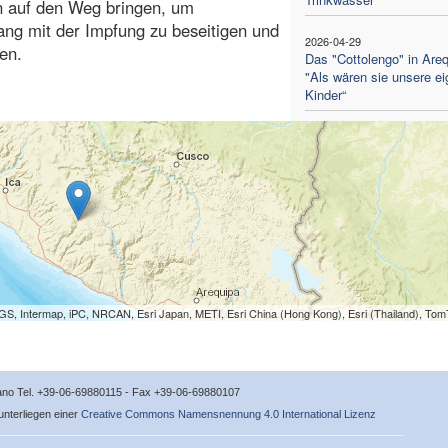
 auf den Weg bringen, um
ng mit der Impfung zu beseitigen und
2026-04-29
en.
Das "Cottolengo" in Areq
"Als wären sie unsere e
Kinder“
S, Intermap, iPC, NRCAN, Esri Japan, METI, Esri China (Hong Kong), Esri (Thailand), To
icano Tel. +39-06-69880115 - Fax +39-06-69880107
 unterliegen einer
Creative Commons Namensnennung 4.0 International Lizenz