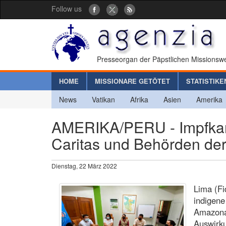
Follow us
Presseorgan der Päpstlichen Missionswe
HOME
MISSIONARE GETÖTET
STATISTIKE
News
Vatikan
Afrika
Asien
Amerika
AMERIKA/PERU - Impfkam
Caritas und Behörden der
Dienstag, 22 März 2022
Lima (Fi
indigen
Amazonas
Auswirk