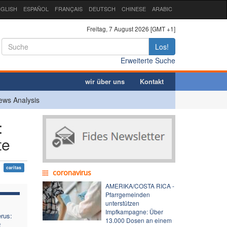
GLISH
ESPAÑOL
FRANÇAIS
DEUTSCH
CHINESE
ARABIC
Freitag, 7 August 2026 [GMT +1]
Los!
Erweiterte Suche
wir über uns
Kontakt
ews Analysis
:
te
caritas
coronavirus
AMERIKA/COSTA RICA -
Pfarrgemeinden
unterstützen
Impfkampagne: Über
rus:
13.000 Dosen an einem
t