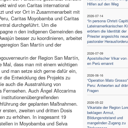
Hilfen auf den Weg
ekt wird von Caritas international
tzt und vor Ort in Zusammenarbeit mit
2026-07-14
Peru, Caritas Moyobamba und Caritas
“In persona Christi Capiti
ntral durchgeführt. Um die
Lateinamerikanischen Ki
pagne n den indigenen Gemeinden des
erörtern die Identität der
Priester angesichts neue
Awajún besser zu koordinieren, arbeitet
pastoraler Herausforder
ungsregion San Martín und der
2026-07-09
zegouverneurin der Region San Martín,
Apostolischer Vikar von
en Perù ernannt
te Mal, dass man mit einem wichtigen
und man setze sich gerne dafür ein,
2026-06-16
r die Entwicklung des Projekts zu
“Operation Mato Grosso”
e auch die Ausstrahlung von
Peru: Antworten auf drä
s Fernsehen. Auch Ángel Allccarima
Fragen
 institutionenübergreifenden
2026-05-22
chführung der geplanten Maßnahmen.
Vikariate der Region Lor
r ersten, zweiten und dritten Dosis
beklagen Armut,
en zu erhöhen. In insgesamt 19
Bildungsnotstand und
sstellen in Moyobamba und Selva
mangelnden Zugang zu
Trinkwasser