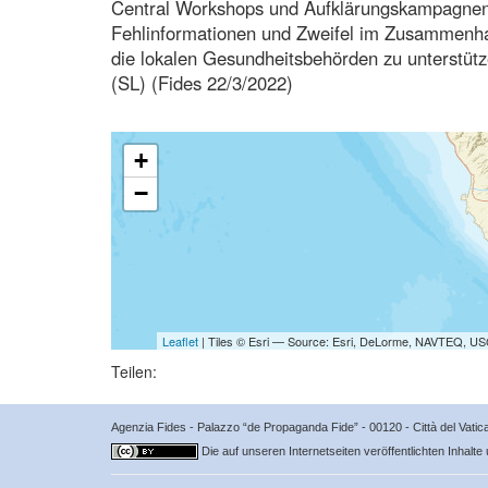
Central Workshops und Aufklärungskampagnen
Fehlinformationen und Zweifel im Zusammenha
die lokalen Gesundheitsbehörden zu unterstütz
(SL) (Fides 22/3/2022)
+
−
Leaflet
| Tiles © Esri — Source: Esri, DeLorme, NAVTEQ, USG
Teilen:
Agenzia Fides - Palazzo “de Propaganda Fide” - 00120 - Città del Vat
Die auf unseren Internetseiten veröffentlichten Inhalte