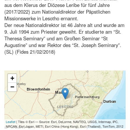
aus dem Klerus der Diözese Leribe für fünf Jahre
(2017/2022) zum Nationaldirektor der Päpstlichen
Missionswerke in Lesotho ernannt.
Der neue Nationaldirektor ist 46 Jahre alt und wurde am
9. Juli 1994 zum Priester geweiht. Er studierte am “St.
Theresa Seminary” und am Großen Seminar “St
Augustine” und war Rektor des “St. Joseph Seminary”.
(SL) (Fides 21/02/2018)
+
−
Leaflet
| Tiles © Esri — Source: Esri, DeLorme, NAVTEQ, USGS, Intermap, iPC,
NRCAN, Esri Japan, METI, Esri China (Hong Kong), Esri (Thailand), TomTom, 2012