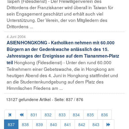
Taipeh (Fidesdienst) - Der Freiwilligenverein des
Drittordens der Franziskaner wird überall in Taiwan für
sein Engagement geschätzt und erhält auch viel
Unterstützung. Der Verein, der von Mitgliedern des
Drittordens ...
4 Juni 2004
ASIEN/HONGKONG - Katholiken nehmen mit 60.000
Bürgern an der Gedenkwache anlässlich des 15.
Jahrestages der Ereignisse auf dem Tiananmen-Platz
Hongkong (Fidesdienst) - Unter den rund 60.000
teil
Teilnehmern einer Gebetswache, die in Hongkong am
heutigen Abend des 4. Juni in Hongkong stattfindet und
an die Studentenkundgebung auf dem Platz des
Himmlischen Friedens am ...
13127 gefundene Artikel - Seite: 837 / 876
831
832
833
834
835
836
837
838
839
840
841
842
843