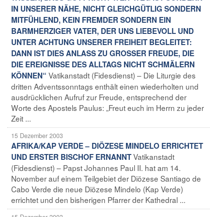
IN UNSERER NÄHE, NICHT GLEICHGÜTLIG SONDERN
MITFÜHLEND, KEIN FREMDER SONDERN EIN
BARMHERZIGER VATER, DER UNS LIEBEVOLL UND
UNTER ACHTUNG UNSERER FREIHEIT BEGLEITET:
DANN IST DIES ANLASS ZU GROSSER FREUDE, DIE
DIE EREIGNISSE DES ALLTAGS NICHT SCHMÄLERN
Vatikanstadt (Fidesdienst) – Die Liturgie des
KÖNNEN“
dritten Adventssonntags enthält einen wiederholten und
ausdrücklichen Aufruf zur Freude, entsprechend der
Worte des Apostels Paulus: „Freut euch im Herrn zu jeder
Zeit ...
15 Dezember 2003
AFRIKA/KAP VERDE – DIÖZESE MINDELO ERRICHTET
Vatikanstadt
UND ERSTER BISCHOF ERNANNT
(Fidesdienst) – Papst Johannes Paul II. hat am 14.
November auf einem Teilgebiet der Diözese Santiago de
Cabo Verde die neue Diözese Mindelo (Kap Verde)
errichtet und den bisherigen Pfarrer der Kathedral ...
15 Dezember 2003