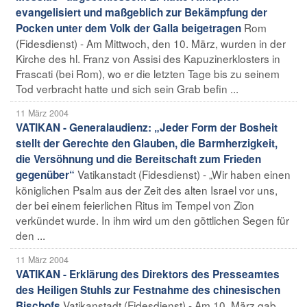
evangelisiert und maßgeblich zur Bekämpfung der
Rom
Pocken unter dem Volk der Galla beigetragen
(Fidesdienst) - Am Mittwoch, den 10. März, wurden in der
Kirche des hl. Franz von Assisi des Kapuzinerklosters in
Frascati (bei Rom), wo er die letzten Tage bis zu seinem
Tod verbracht hatte und sich sein Grab befin ...
11 März 2004
VATIKAN - Generalaudienz: „Jeder Form der Bosheit
stellt der Gerechte den Glauben, die Barmherzigkeit,
die Versöhnung und die Bereitschaft zum Frieden
Vatikanstadt (Fidesdienst) - „Wir haben einen
gegenüber“
königlichen Psalm aus der Zeit des alten Israel vor uns,
der bei einem feierlichen Ritus im Tempel von Zion
verkündet wurde. In ihm wird um den göttlichen Segen für
den ...
11 März 2004
VATIKAN - Erklärung des Direktors des Presseamtes
des Heiligen Stuhls zur Festnahme des chinesischen
Vatikanstadt (Fidesdienst) - Am 10. März gab
Bischofs