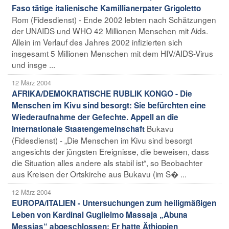
Faso tätige italienische Kamillianerpater Grigoletto
Rom (Fidesdienst) - Ende 2002 lebten nach Schätzungen
der UNAIDS und WHO 42 Millionen Menschen mit Aids.
Allein im Verlauf des Jahres 2002 infizierten sich
insgesamt 5 Millionen Menschen mit dem HIV/AIDS-Virus
und insge ...
12 März 2004
AFRIKA/DEMOKRATISCHE RUBLIK KONGO - Die
Menschen im Kivu sind besorgt: Sie befürchten eine
Wiederaufnahme der Gefechte. Appell an die
Bukavu
internationale Staatengemeinschaft
(Fidesdienst) - „Die Menschen im Kivu sind besorgt
angesichts der jüngsten Ereignisse, die beweisen, dass
die Situation alles andere als stabil ist“, so Beobachter
aus Kreisen der Ortskirche aus Bukavu (im S� ...
12 März 2004
EUROPA/ITALIEN - Untersuchungen zum heiligmäßigen
Leben von Kardinal Guglielmo Massaja „Abuna
Messias“ abgeschlossen: Er hatte Äthiopien