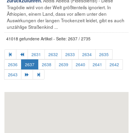
Addis Abeba (Fidesdienst) - Diese
zurückzuführen.
Tragödie wird von der Welt größtenteils ignoriert. In
Äthiopien, einem Land, dass vor allem unter den
Auswirkungen der langen Trockenzeit leidet, gibt es auch
unzählige Straßenkind ...
41018 gefundene Artikel - Seite: 2637 / 2735
2631
2632
2633
2634
2635
2636
2637
2638
2639
2640
2641
2642
2643