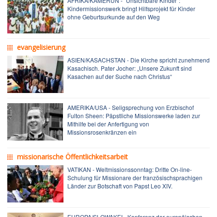
AFRIKA/KAMERUN - “Unsichtbare Kinder”:
Kindermissionswerk bringt Hilfsprojekt für Kinder
ohne Geburtsurkunde auf den Weg
evangelisierung
ASIEN/KASACHSTAN - Die Kirche spricht zunehmend
Kasachisch. Pater Jocher: „Unsere Zukunft sind
Kasachen auf der Suche nach Christus“
AMERIKA/USA - Seligsprechung von Erzbischof
Fulton Sheen: Päpstliche Missionswerke laden zur
Mithilfe bei der Anfertigung von
Missionsrosenkränzen ein
missionarische Öffentlichkeitsarbeit
VATIKAN - Weltmissionssonntag: Dritte On-line-
Schulung für Missionare der französischsprachigen
Länder zur Botschaft von Papst Leo XIV.
EUROPA/SLOWAKEI - Konferenz der europäischen