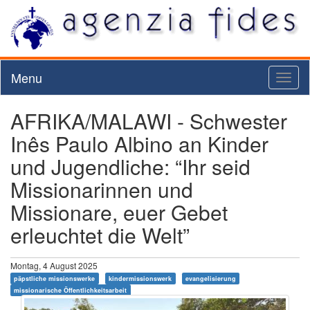
Menu
Toggl
naviga
AFRIKA/MALAWI - Schwester
Inês Paulo Albino an Kinder
und Jugendliche: “Ihr seid
Missionarinnen und
Missionare, euer Gebet
erleuchtet die Welt”
Montag, 4 August 2025
päpstliche missionswerke
kindermissionswerk
evangelisierung
missionarische Öffentlichkeitsarbeit