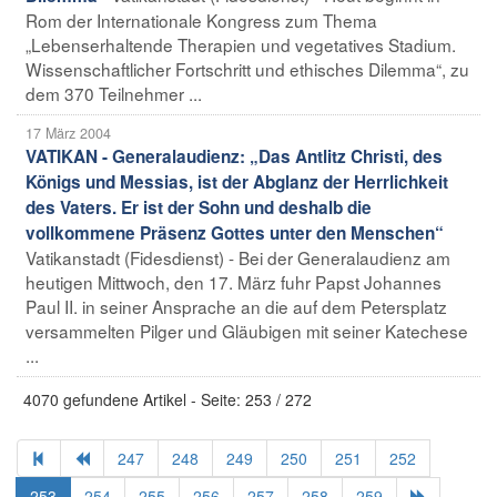
Rom der Internationale Kongress zum Thema
„Lebenserhaltende Therapien und vegetatives Stadium.
Wissenschaftlicher Fortschritt und ethisches Dilemma“, zu
dem 370 Teilnehmer ...
17 März 2004
VATIKAN - Generalaudienz: „Das Antlitz Christi, des
Königs und Messias, ist der Abglanz der Herrlichkeit
des Vaters. Er ist der Sohn und deshalb die
vollkommene Präsenz Gottes unter den Menschen“
Vatikanstadt (Fidesdienst) - Bei der Generalaudienz am
heutigen Mittwoch, den 17. März fuhr Papst Johannes
Paul II. in seiner Ansprache an die auf dem Petersplatz
versammelten Pilger und Gläubigen mit seiner Katechese
...
4070 gefundene Artikel - Seite: 253 / 272
247
248
249
250
251
252
253
254
255
256
257
258
259