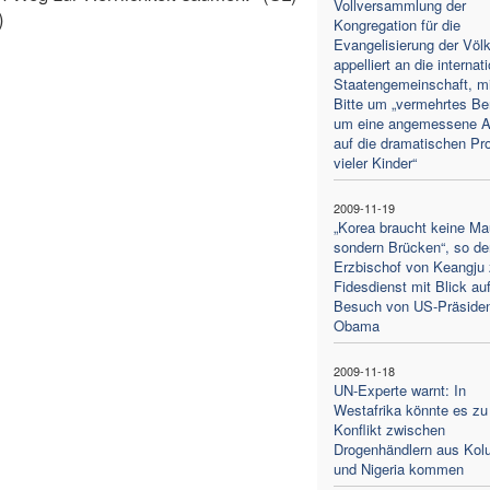
Vollversammlung der
)
Kongregation für die
Evangelisierung der Völ
appelliert an die internat
Staatengemeinschaft, mi
Bitte um „vermehrtes B
um eine angemessene A
auf die dramatischen Pr
vieler Kinder“
2009-11-19
„Korea braucht keine Ma
sondern Brücken“, so de
Erzbischof von Keangju
Fidesdienst mit Blick au
Besuch von US-Präside
Obama
2009-11-18
UN-Experte warnt: In
Westafrika könnte es zu
Konflikt zwischen
Drogenhändlern aus Kol
und Nigeria kommen