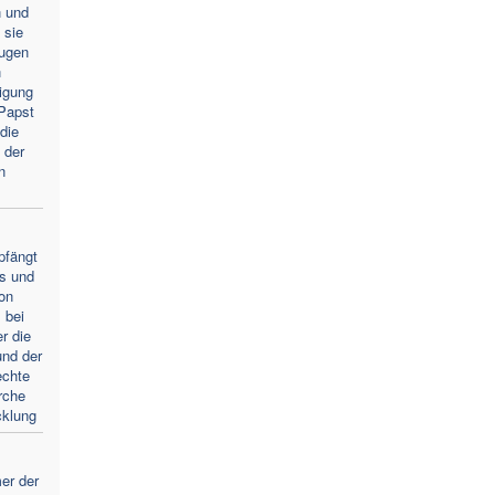
n und
 sie
Augen
n
igung
Papst
die
 der
n
pfängt
s und
von
 bei
r die
und der
echte
rche
cklung
er der