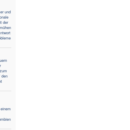
ker und
ionale
t der
emühen
ntwort
obleme
uern
r
 zum
f den
nt
 einem
umbien