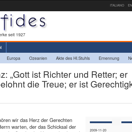
ITALIANO
EN
rke seit 1927
N
Europa
Ozeanien
Akte des Hl.Stuhls
Ernennung
N
 „Gott ist Richter und Retter; er
lohnt die Treue; er ist Gerechtigk
 hören wir das Herz der Gerechten
Herrn warten, der das Schicksal der
2009-11-20