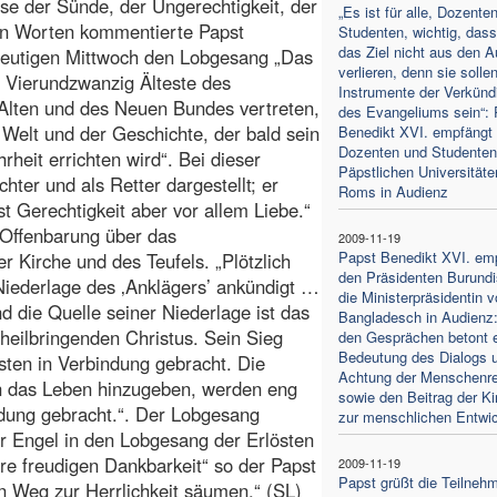
sse der Sünde, der Ungerechtigkeit, der
„Es ist für alle, Dozente
en Worten kommentierte Papst
Studenten, wichtig, dass
das Ziel nicht aus den 
heutigen Mittwoch den Lobgesang „Das
verlieren, denn sie solle
. Vierundzwanzig Älteste des
Instrumente der Verkünd
 Alten und des Neuen Bundes vertreten,
des Evangeliums sein“: 
 Welt und der Geschichte, der bald sein
Benedikt XVI. empfängt 
Dozenten und Studenten
heit errichten wird“. Bei dieser
Päpstlichen Universitäte
hter und als Retter dargestellt; er
Roms in Audienz
st Gerechtigkeit aber vor allem Liebe.“
 Offenbarung über das
2009-11-19
Papst Benedikt XVI. em
 Kirche und des Teufels. „Plötzlich
den Präsidenten Burundi
Niederlage des ‚Anklägers’ ankündigt …
die Ministerpräsidentin 
die Quelle seiner Niederlage ist das
Bangladesch in Audienz:
heilbringenden Christus. Sein Sieg
den Gesprächen betont e
Bedeutung des Dialogs 
sten in Verbindung gebracht. Die
Achtung der Menschenr
en das Leben hinzugeben, werden eng
sowie den Beitrag der Ki
dung gebracht.“. Der Lobgesang
zur menschlichen Entwi
er Engel in den Lobgesang der Erlösten
re freudigen Dankbarkeit“ so der Papst
2009-11-19
Papst grüßt die Teilnehm
en Weg zur Herrlichkeit säumen.“ (SL)