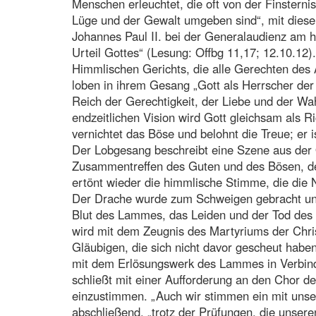
Menschen erleuchtet, die oft von der Finsterni
Lüge und der Gewalt umgeben sind“, mit dies
Johannes Paul II. bei der Generalaudienz am 
Urteil Gottes“ (Lesung: Offbg 11,17; 12.10.12)
Himmlischen Gerichts, die alle Gerechten des
loben in ihrem Gesang „Gott als Herrscher der
Reich der Gerechtigkeit, der Liebe und der Wahr
endzeitlichen Vision wird Gott gleichsam als Ric
vernichtet das Böse und belohnt die Treue; er i
Der Lobgesang beschreibt eine Szene aus der
Zusammentreffen des Guten und des Bösen, der
ertönt wieder die himmlische Stimme, die die 
Der Drache wurde zum Schweigen gebracht und 
Blut des Lammes, das Leiden und der Tod des 
wird mit dem Zeugnis des Martyriums der Chri
Gläubigen, die sich nicht davor gescheut hab
mit dem Erlösungswerk des Lammes in Verbin
schließt mit einer Aufforderung an den Chor d
einzustimmen. „Auch wir stimmen ein mit unse
abschließend, „trotz der Prüfungen, die unser