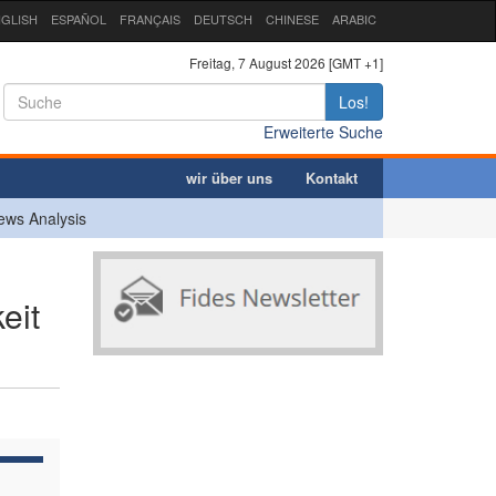
GLISH
ESPAÑOL
FRANÇAIS
DEUTSCH
CHINESE
ARABIC
Freitag, 7 August 2026 [GMT +1]
Los!
Erweiterte Suche
wir über uns
Kontakt
ews Analysis
eit