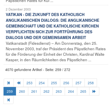
Päpstlichen Rates für Kul ...
2 Dezember 2003
VATIKAN - DIE ZUKUNFT DES KATHOLISCH
ANGLIKANISCHEN DIALOGS: DIE ANGLIKANISCHE
GEMEINSCHAFT UND DIE KATHOLISCHE KIRCHEN
VERPFLICHTEN SICH ZUR FORTFÜHRUNG DES
DIALOGS UND DER GEMEINSAMEN ARBEIT
Vatikanstadt (Fidesdienst) – Am Donnerstag, den 25.
November 2003, traf der Präsident des Päpstlichen Rates
für die Förderung der Einheit der Christen, Kardinal Walte
Kasper, in den Räumlichkeiten des Päpstlichen ...
4070 gefundene Artikel - Seite: 259 / 272
253
254
255
256
257
258
259
260
261
262
263
264
265