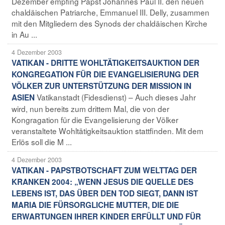
Dezember empfing Papst Johannes Paul II. den neuen
chaldäischen Patriarche, Emmanuel III. Delly, zusammen
mit den Mitgliedern des Synods der chaldäischen Kirche
in Au ...
4 Dezember 2003
VATIKAN - DRITTE WOHLTÄTIGKEITSAUKTION DER
KONGREGATION FÜR DIE EVANGELISIERUNG DER
VÖLKER ZUR UNTERSTÜTZUNG DER MISSION IN
Vatikanstadt (Fidesdienst) – Auch dieses Jahr
ASIEN
wird, nun bereits zum drittem Mal, die von der
Kongragation für die Evangelisierung der Völker
veranstaltete Wohltätigkeitsauktion stattfinden. Mit dem
Erlös soll die M ...
4 Dezember 2003
VATIKAN - PAPSTBOTSCHAFT ZUM WELTTAG DER
KRANKEN 2004: „WENN JESUS DIE QUELLE DES
LEBENS IST, DAS ÜBER DEN TOD SIEGT, DANN IST
MARIA DIE FÜRSORGLICHE MUTTER, DIE DIE
ERWARTUNGEN IHRER KINDER ERFÜLLT UND FÜR