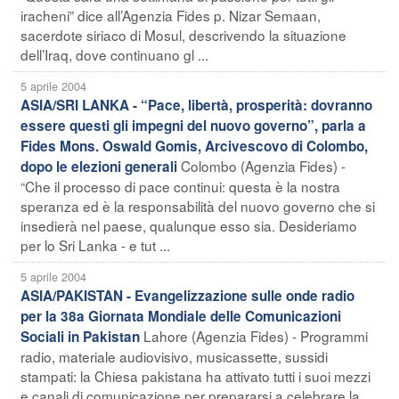
iracheni” dice all’Agenzia Fides p. Nizar Semaan,
sacerdote siriaco di Mosul, descrivendo la situazione
dell’Iraq, dove continuano gl ...
5 aprile 2004
ASIA/SRI LANKA - “Pace, libertà, prosperità: dovranno
essere questi gli impegni del nuovo governo”, parla a
Fides Mons. Oswald Gomis, Arcivescovo di Colombo,
Colombo (Agenzia Fides) -
dopo le elezioni generali
“Che il processo di pace continui: questa è la nostra
speranza ed è la responsabilità del nuovo governo che si
insedierà nel paese, qualunque esso sia. Desideriamo
per lo Sri Lanka - e tut ...
5 aprile 2004
ASIA/PAKISTAN - Evangelizzazione sulle onde radio
per la 38a Giornata Mondiale delle Comunicazioni
Lahore (Agenzia Fides) - Programmi
Sociali in Pakistan
radio, materiale audiovisivo, musicassette, sussidi
stampati: la Chiesa pakistana ha attivato tutti i suoi mezzi
e canali di comunicazione per prepararsi a celebrare la