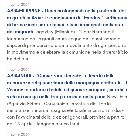
1 aprile 2004
ASIA/FILIPPINE - I laici protagonisti nella pastorale dei
migranti in Asia: le conclusioni di “Exodus”, settimana
di formazione per religiosi e laici impegnati nella cura
Tagaytay (Filippine) - “Considerando il
dei migranti
fenomeno dei migranti come segno dei tempi, saremo
capaci di prenderci cura amorevolmente di ogni persona
in movimento e celebrare la comunione nella diversità”: lo
ha detto a ...
1 aprile 2004
ASIA/INDIA - “Conversioni forzate” e libertà delle
minoranze religiose: temi della campagna elettorale - I
Vescovi esortano i fedeli a digiunare pregare , perchè il
New Delhi
voto si svolga nella trasparenza e nella pace
(Agenzia Fides) - Conversioni forzate e diritti delle
minoranze: nella campagna elettorale in corso in India -
con l’avvicinarsi delle elezioni generali, previste a partire
dal 18 aprile - tengono banco temi ...
1 aprile 2004