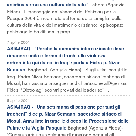
Lahore (Agenzia
asiatica verso una cultura della vita”
Fides) - Il messaggio dei Vescovi del Pakistan per la
Pasqua 2004 è incentrato sul tema della famiglia, della
cultura della vita e del matrimonio cristiano: l’episcopato
pakistano lo ha diffuso in prep ...
7 aprile 2004
ASIA/IRAQ - “Perché la comunità internazionale deve
rimanere unita e ferma di fronte alla violenza
estremista qui da noi in Iraq”: parla a Fides p. Nizar
Baghdad (Agenzia Fides) - Sugli ultimi scontri in
Semaan.
Iraq, Padre Nizar Semaan, sacerdote siriaco iracheno di
Mosul, ha rilasciato la seguente dichiarazione all’Agenzia
Fides: “Dietro agli scontri provati dal leader scii ...
5 aprile 2004
ASIA/IRAQ - “Una settimana di passione per tutti gli
iracheni” dice p. Nizar Semaan, sacerdote siriaco di
Mosul. Annullate in tutte le diocesi la Processione delle
Baghdad (Agenzia Fides)-
Palme e la Veglia Pasquale
“Questa sarà una settimana di passione per tutti gli