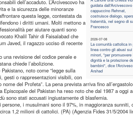
nsabili dell’accaduto. L’Arcivescovo ha
guidata dall'Arcivescovo
vita e la sicurezza delle minoranze
cappuccino Rehmat,
 affrontare questa legge, contestata da
costruisce dialogo, sper
fraternità, nel segno di s
difendono i diritti umani. Molti mettono a
Francesco
fessionalità per aiutare quanti sono
ocato Khalil Tahir di Faisalabad che
2026-07-08
um Javed, il ragazzo ucciso di recente
La comunità cattolica in
linea contro gli abusi sui
minori, "per promuovere 
to una revisione del codice penale e
dignità e la protezione de
stana chiede l’abolizione.
bambini", dice l'Arcives
e Pakistano, noto come “legge sulla
Arshad
, gesti o rappresentazioni visibili, con
cro nome del Profeta”. La pena prevista arriva fino all’ergastolo
 Episcopale del Pakistan ha reso noto che dal 1987 a oggi 
dù sono stati accusati ingiustamente di blasfemia.
di persone, i musulmani sono il 97%, in maggioranza sunniti, c
li circa 1,2 milioni di cattolici. (PA) (Agenzia Fides 31/5/2004 l