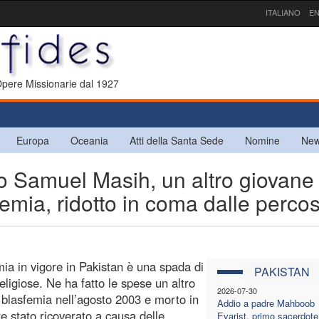
ITALIANO
EN
 Opere Missionarie dal 1927
Europa
Oceania
Atti della Santa Sede
Nomine
New
 Samuel Masih, un altro giovane
femia, ridotto in coma dalle perco
ia in vigore in Pakistan è una spada di
PAKISTAN
igiose. Ne ha fatto le spese un altro
2026-07-30
 blasfemia nell’agosto 2003 e morto in
Addio a padre Mahboob
re stato ricoverato a causa delle
Evarist, primo sacerdote