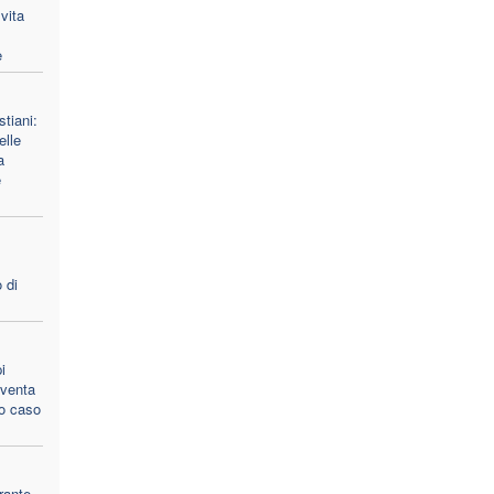
vita
e
stiani:
lle
a
e
 di
i
 sventa
to caso
rante,