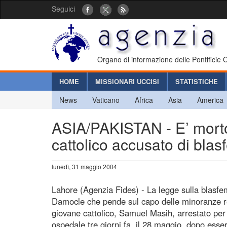
Seguici
Organo di informazione delle Pontificie
HOME
MISSIONARI UCCISI
STATISTICHE
News
Vaticano
Africa
Asia
America
ASIA/PAKISTAN - E’ morto
cattolico accusato di blas
lunedì, 31 maggio 2004
Lahore (Agenzia Fides) - La legge sulla blasfem
Damocle che pende sul capo delle minoranze rel
giovane cattolico, Samuel Masih, arrestato per
ospedale tre giorni fa, il 28 maggio, dopo esse