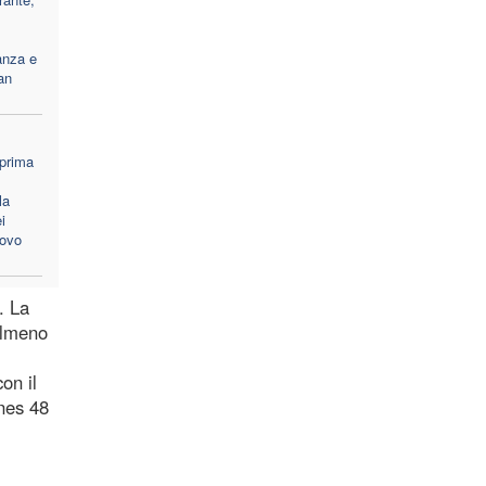
anza e
an
 prima
la
i
covo
. La
almeno
on il
ines 48