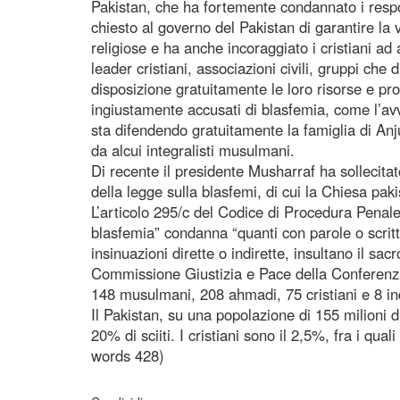
Pakistan, che ha fortemente condannato i respo
chiesto al governo del Pakistan di garantire la 
religiose e ha anche incoraggiato i cristiani ad
leader cristiani, associazioni civili, gruppi che 
disposizione gratuitamente le loro risorse e pro
ingiustamente accusati di blasfemia, come l’avv
sta difendendo gratuitamente la famiglia di Anj
da alcui integralisti musulmani.
Di recente il presidente Musharraf ha sollecita
della legge sulla blasfemi, di cui la Chiesa paki
L’articolo 295/c del Codice di Procedura Penal
blasfemia” condanna “quanti con parole o scritti
insinuazioni dirette o indirette, insultano il sa
Commissione Giustizia e Pace della Conferenza
148 musulmani, 208 ahmadi, 75 cristiani e 8 in
Il Pakistan, su una popolazione di 155 milioni 
20% di sciiti. I cristiani sono il 2,5%, fra i qua
words 428)