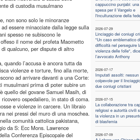
cappuccino punjabi: una 
gente di custodia musulmano
spesa per il Vangelo e
l'inculturazione della fed
le, non sono solo le minoranze
ù, ad essere minacciate dalla legge sulla
2026-07-29
ani spesso ne subiscono le
Linciaggio dei coniugi cri
"Un caso emblematico de
 offeso il nome del profeta Maometto
difficoltà nel perseguire l
di qualcuno, per dispute di altro
violenza delle folle", dic
l’avvocato Anthony
, quando l’accusa è ancora tutta da
isca violenze e torture, fino alla morte,
2026-07-17
Imputati assolti: nessun
iescono ad arrivare davanti a una Corte:
colpevole per il linciaggio
sti musulmani prima di poter subire un
due coniugi cristiani
a è quello del govane Samuel Masih, di
ricovero ospedaliero, in stato di coma.
2026-07-15
La collaborazione tra cap
cosse e violenze in carcere. Un libraio
religiosi e autorità civili
ura nei pressi del muro di una moschea.
la violenza in un presun
nella comunità cattolica pakistana,
di blasfemia
aggio da S: Ecc Mons. Lawrence
della Conferenza Episcopale del
2026-07-09
A Lahore una Chiesa vib