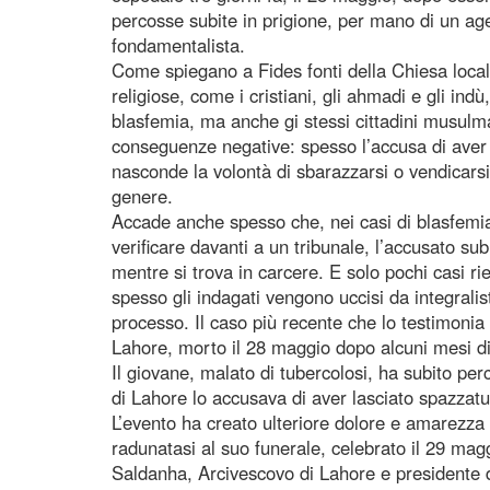
percosse subite in prigione, per mano di un a
fondamentalista.
Come spiegano a Fides fonti della Chiesa loca
religiose, come i cristiani, gli ahmadi e gli ind
blasfemia, ma anche gi stessi cittadini musulm
conseguenze negative: spesso l’accusa di aver
nasconde la volontà di sbarazzarsi o vendicarsi 
genere.
Accade anche spesso che, nei casi di blasfemia
verificare davanti a un tribunale, l’accusato sub
mentre si trova in carcere. E solo pochi casi r
spesso gli indagati vengono uccisi da integrali
processo. Il caso più recente che lo testimoni
Lahore, morto il 28 maggio dopo alcuni mesi di 
Il giovane, malato di tubercolosi, ha subito per
di Lahore lo accusava di aver lasciato spazzat
L’evento ha creato ulteriore dolore e amarezza 
radunatasi al suo funerale, celebrato il 29 m
Saldanha, Arcivescovo di Lahore e presidente 