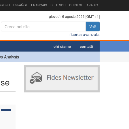
GLISH
ESPAÑOL
FRANÇAIS
DEUTSCH
CHINESE
ARABIC
giovedì, 6 agosto 2026 [GMT +1]
Vai!
ricerca avanzata
chi siamo
contatti
s Analysis
sse