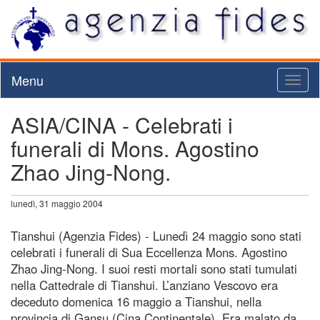
Menu
Toggl
naviga
ASIA/CINA - Celebrati i
funerali di Mons. Agostino
Zhao Jing-Nong.
lunedì, 31 maggio 2004
Tianshui (Agenzia Fides) - Lunedì 24 maggio sono stati
celebrati i funerali di Sua Eccellenza Mons. Agostino
Zhao Jing-Nong. I suoi resti mortali sono stati tumulati
nella Cattedrale di Tianshui. L’anziano Vescovo era
deceduto domenica 16 maggio a Tianshui, nella
provincia di Gansu (Cina Continentale). Era malato da