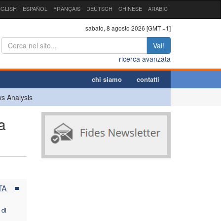
GLISH
ESPAÑOL
FRANÇAIS
DEUTSCH
CHINESE
ARABIC
sabato, 8 agosto 2026 [GMT +1]
Vai!
ricerca avanzata
chi siamo
contatti
s Analysis
a
TA
 di