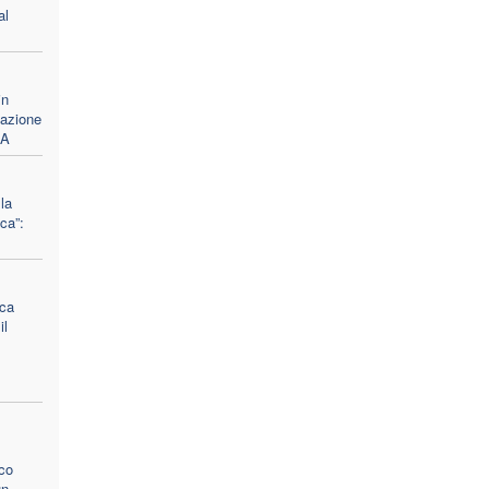
al
in
gazione
SA
la
ca”:
rca
il
ico
un