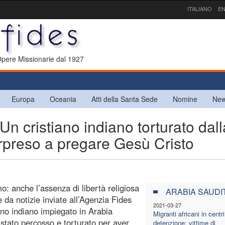
ITALIANO
EN
 Opere Missionarie dal 1927
Europa
Oceania
Atti della Santa Sede
Nomine
New
 cristiano indiano torturato dall
rpreso a pregare Gesù Cristo
: anche l’assenza di libertà religiosa
ARABIA SAUDI
 da notizie inviate all’Agenzia Fides
2021-03-27
ano indiano impiegato in Arabia
Migranti africani in centri
 stato percosso e torturato per aver
detenzione: vittime di