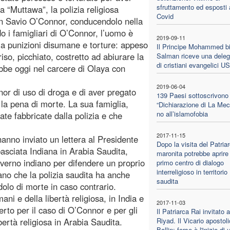
sfruttamento ed esposti 
a “Muttawa”, la polizia religiosa
Covid
ian Savio O’Connor, conducendolo nella
do i famigliari di O’Connor, l’uomo è
2019-09-11
o a punizioni disumane e torture: appeso
Il Principe Mohammed b
riso, picchiato, costretto ad abiurare la
Salman riceve una dele
di cristiani evangelici U
ebbe oggi nel carcere di Olaya con
2019-06-04
or di uso di droga e di aver pregato
139 Paesi sottoscrivono 
 la pena di morte. La sua famiglia,
“Dichiarazione di La Mec
no all’islamofobia
ate fabbricate dalla polizia e che
2017-11-15
anno inviato un lettera al Presidente
Dopo la visita del Patria
mbasciata Indiana in Arabia Saudita,
maronita potrebbe aprire 
overno indiano per difendere un proprio
primo centro di dialogo
interreligioso in territorio
neano che la polizia saudita ha anche
saudita
dolo di morte in caso contrario.
ani e della libertà religiosa, in India e
2017-11-03
to per il caso di O’Connor e per gli
Il Patriarca Rai invitato a
libertà religiosa in Arabia Saudita.
Riyad. Il Vicario apostol
Ballin: forse è l'inizio di 