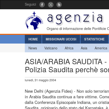
Seguici
Organo di informazione delle Pontificie
HOME
MISSIONARI UCCISI
STATISTICHE
News
Vaticano
Africa
Asia
America
ASIA/ARABIA SAUDITA - Un
Polizia Saudita perchè so
lunedì, 31 maggio 2004
New Delhi (Agenzia Fides) - Non solo terrorismo
in Arabia Saudita continua a fare vittime. Come
dalla Conferenza Episcopale Indiana, un cristi
Saudita, originario dello stato del Karnataka, è