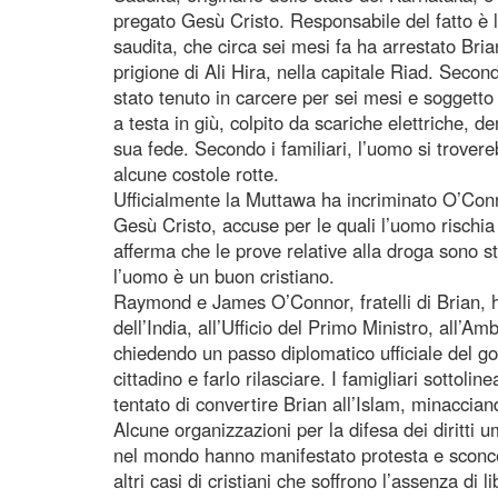
pregato Gesù Cristo. Responsabile del fatto è l
saudita, che circa sei mesi fa ha arrestato Br
prigione di Ali Hira, nella capitale Riad. Secon
stato tenuto in carcere per sei mesi e soggett
a testa in giù, colpito da scariche elettriche, de
sua fede. Secondo i familiari, l’uomo si trover
alcune costole rotte.
Ufficialmente la Muttawa ha incriminato O’Conn
Gesù Cristo, accuse per le quali l’uomo rischia
afferma che le prove relative alla droga sono st
l’uomo è un buon cristiano.
Raymond e James O’Connor, fratelli di Brian, h
dell’India, all’Ufficio del Primo Ministro, all’A
chiedendo un passo diplomatico ufficiale del g
cittadino e farlo rilasciare. I famigliari sottoli
tentato di convertire Brian all’Islam, minaccian
Alcune organizzazioni per la difesa dei diritti um
nel mondo hanno manifestato protesta e sconcer
altri casi di cristiani che soffrono l’assenza di 