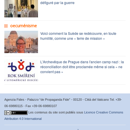
défiguré par la guerre
oecuménisme
Voici comment la Suède se redécouvre, en toute
humilité, comme une « terre de mission »
L'Archevêque de Prague dans l'ancien camp nazi : la
réconciliation doit être proclamée même si cela « ne
convient pas »
Agenzia Fides - Palazzo “de Propaganda Fide” - 00120 - Città del Vaticano Tel. +39-
06-69880115 - Fax +39-06-69880107
Les contenus du site sont publiés sous
Licence Creative Commons
Attribution 4.0 International