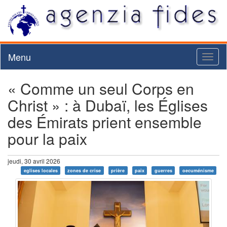
Menu
Toggl
naviga
« Comme un seul Corps en
Christ » : à Dubaï, les Églises
des Émirats prient ensemble
pour la paix
jeudi, 30 avril 2026
eglises locales
zones de crise
prière
paix
guerres
oecuménisme