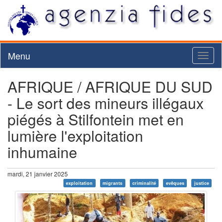
Menu
Toggl
naviga
AFRIQUE / AFRIQUE DU SUD
- Le sort des mineurs illégaux
piégés à Stilfontein met en
lumière l'exploitation
inhumaine
mardi, 21 janvier 2025
exploitation
migrants
criminalité
evêques
justice