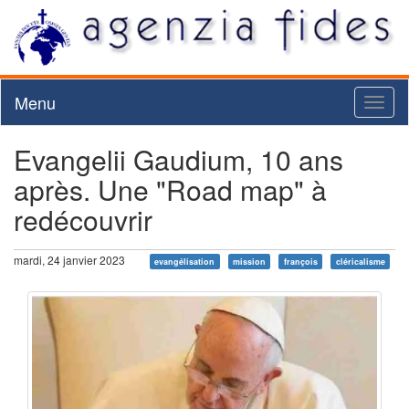
Menu
Toggl
naviga
Evangelii Gaudium, 10 ans
après. Une "Road map" à
redécouvrir
mardi, 24 janvier 2023
evangélisation
mission
françois
cléricalisme