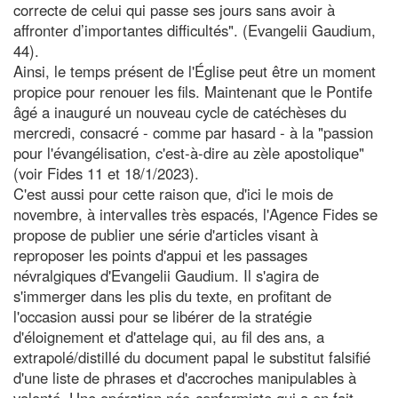
correcte de celui qui passe ses jours sans avoir à
affronter d’importantes difficultés". (Evangelii Gaudium,
44).
Ainsi, le temps présent de l'Église peut être un moment
propice pour renouer les fils. Maintenant que le Pontife
âgé a inauguré un nouveau cycle de catéchèses du
mercredi, consacré - comme par hasard - à la "passion
pour l'évangélisation, c'est-à-dire au zèle apostolique"
(voir Fides 11 et 18/1/2023).
C'est aussi pour cette raison que, d'ici le mois de
novembre, à intervalles très espacés, l'Agence Fides se
propose de publier une série d'articles visant à
reproposer les points d'appui et les passages
névralgiques d'Evangelii Gaudium. Il s'agira de
s'immerger dans les plis du texte, en profitant de
l'occasion aussi pour se libérer de la stratégie
d'éloignement et d'attelage qui, au fil des ans, a
extrapolé/distillé du document papal le substitut falsifié
d'une liste de phrases et d'accroches manipulables à
volonté. Une opération néo-conformiste qui a en fait