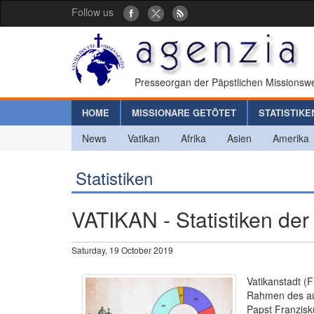
Follow us
Presseorgan der Päpstlichen Missionswe
HOME
MISSIONARE GETÖTET
STATISTIKE
News
Vatikan
Afrika
Asien
Amerika
Statistiken
VATIKAN - Statistiken der
Saturday, 19 October 2019
Vatikanstadt (
Rahmen des auß
Papst Franzisk