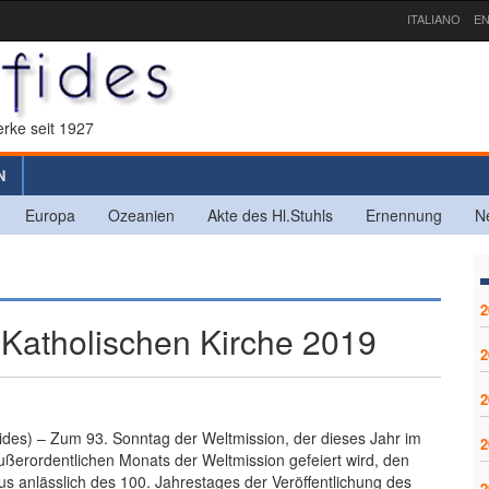
ITALIANO
EN
rke seit 1927
N
Europa
Ozeanien
Akte des Hl.Stuhls
Ernennung
N
2
 Katholischen Kirche 2019
2
2
Fides) – Zum 93. Sonntag der Weltmission, der dieses Jahr im
2
erordentlichen Monats der Weltmission gefeiert wird, den
us anlässlich des 100. Jahrestages der Veröffentlichung des
2