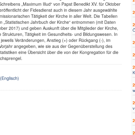
Schreibens „Maximum Illud“ von Papst Benedikt XV. für Oktober
eröffentlicht der Fidesdienst auch in diesem Jahr ausgewählte
2
 missionarischen Tätigkeit der Kirche in aller Welt. Die Tabellen
en „Statistischen Jahrbuch der Kirche“ entnommen (mit Daten
2
er 2017) und geben Auskunft über die Mitglieder der Kirche,
Ö
e Strukturen, Tätigkeit im Gesundheits- und Bildungswesen. In
jeweils Veränderungen, Anstieg (+) oder Rückgang (-), im
2
Vorjahr angegeben, wie sie aus der Gegenüberstellung des
tistiken eine Übersicht über die von der Kongregation für die
2
rchsprengel.
2
K
(Englisch)
2
w
2
v
2
2