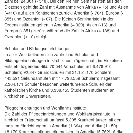
Zahl bei 24.301 (- 548). Bei den Kleinen Seminaristen aus den
Diözesen geht die Zahl mit Ausnahme von Afrika (+ 75) und Asien
(+416) auf allen Kontinenten zurück: Amerika (- 704), Europa (-
855) und Ozeanien (- 67). Die Kleinen Seminaristen in den
Ordensinstituten gehen in Amerika (– 329), Asien (-16) und
Europa (- 351) zurück während die Zahl in Afrika (+ 138) und
Ozeanien (+ 10) steigt.
Schulen und Bildungseinrichtungen
In aller Welt befinden sich zahlreiche Schulen und
Bildungseinrichtungen in kirchlicher Trägerschaft, im Einzelnen
entsteht folgendes Bild: 70.544 Vorschulen mit 6.478.910
Schülern; 92.847 Grundschulen mit 31.151.170 Schülern;
443.591 Sekundarstufen mit 17.793.559 Schülern; insgesamt
2.304.171 Schüler besuchen weiterführende Schulen der
katholischen Kirche und 3.338.455 Studenten studieren an
kirchlichen Universitäten.
Pflegeeinrichtungen und Wohlfahrtsinstitute
Die Zahl der Pflegeeinrichtungen und Wohlfahrtsinstitute in
kirchlicher Trägerschaft umfasst 5.305 Krankenhäuser mit den
meisten Einrichtungen in Amerika (1.694) und Afrika (1.150);
18.179 Krankenstationen die meisten in Amerika (5.762), Afrika