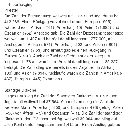
(+4) zurückging.
Priester
Die Zahl der Priester stieg weltweit um 1.643 und liegt damit bei
412.236. Einen Rückgag verzeichnet erneut Europa (- 905)
während es in Afrika (+761), Amerika (+40), Asien (+1.695) und
Ozeanien (+52) Anstiege gab. Die Zahl der Diözesanpriester stieg
weltweit um 1.467 und beträgt damit insgesamt 277.009, mit
Anstiegen in Afrika (+ 571), Amerika (+ 502) und Asien (+ 801)
und Ozeanien (+ 53) und erneut gab es einen Rückgang in
Europa (- 460). Auch die Zahl der Ordenspriester stieg um
insgesamt 176 an, womit ihre Anzahl damit insgesamt 135.227
beträgt. Die Zahl stieg wie bereits in den Vorjahren in Afrika (+
190) und Asien (+ 894), rückläufig waren die Zahlen in Amerika (-
462), Europa (- 445) Ozeanien (-1).
Ständige Diakone
Insgesamt stieg die Zahl der Ständigen Diakone um 1.409 und
liegt damit weltweit bei 37.564. Am meisten stieg die Zahl ein
weiteres Mal in Amerika (+ 859) und Europa (+ 496) gefolgt Asien
(+58) von Afrika (+ 9) und Ozeanien (+ 1). Die Zahl der ständigen
Diakone in den Diözesen beträgt weltweit 39.004 und stieg auf
allen Kontinenten insgesamt um 1.412 an. Einen Anstieg gab auf