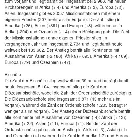
zum Vorjahr und liegt damit bei insgesamt bei 2.966, mit neuen
Kirchsprengeln in Afrika (+ 4) und Amerika (+ 3), Europa (+2),
Asien. Insgesamt gibt es 2.057 Missionsstationen mit einem
eigenen Priester (207 mehr als im Vorjahr). Die Zahl stieg in
Amerika (+26), Asien (+391) und Europa (+8), während es in
Afrika (-204) und Ozeanien (- 14) einen Rückgang gab. Die Zahl
der Missionsstationen ohne eigenen Priester stieg im
vergangenen Jahr um insgesamt 2.734 und liegt damit heute
weltweit bei 133.682. Der Anstieg betrifft alle Kontinente mit
Ausnahme von Asien (-2.186): Afrika (+ 695), Amerika (- 4.109),
Europa (+79) und Ozeanien (+47).
Bischöfe
Die Zahl der Bischöfe stieg weltweit um 39 an und beträgt damit
heute insgesamt 5.104. Insgesamt stieg die Zahl der
Diözesanbischöfe, wobei die Zahl der Ordensbischöfe zurückging.
Die Diözesanbischöfe sind insgesamt 3.871 (43 mehr als im
Vorjahr), während die Zahl der Ordensbischöfe 1.233 beträgt (4
weniger als im Vorjahr). Der Anstieg der Diözesanbischöfe betrifft
alle Kontinente mit Ausnahme von Ozeanien (-4): Afrika (+ 13);
Amerika (+ 22), Asien (+11), Europa (+1). Bei der Zahl der
Ordensbischöfe gab es einen Anstieg in Afrika (+-3), Asien (+1)
und Ozeanien (+1) wahrend die Zahl in Amerikd (-7) und Europa