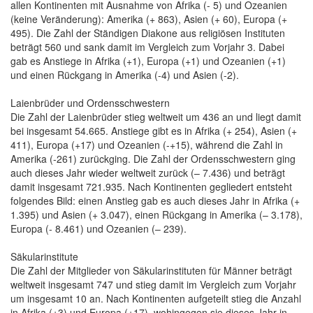
allen Kontinenten mit Ausnahme von Afrika (- 5) und Ozeanien
(keine Veränderung): Amerika (+ 863), Asien (+ 60), Europa (+
495). Die Zahl der Ständigen Diakone aus religiösen Instituten
beträgt 560 und sank damit im Vergleich zum Vorjahr 3. Dabei
gab es Anstiege in Afrika (+1), Europa (+1) und Ozeanien (+1)
und einen Rückgang in Amerika (-4) und Asien (-2).
Laienbrüder und Ordensschwestern
Die Zahl der Laienbrüder stieg weltweit um 436 an und liegt damit
bei insgesamt 54.665. Anstiege gibt es in Afrika (+ 254), Asien (+
411), Europa (+17) und Ozeanien (-+15), während die Zahl in
Amerika (-261) zurückging. Die Zahl der Ordensschwestern ging
auch dieses Jahr wieder weltweit zurück (– 7.436) und beträgt
damit insgesamt 721.935. Nach Kontinenten gegliedert entsteht
folgendes Bild: einen Anstieg gab es auch dieses Jahr in Afrika (+
1.395) und Asien (+ 3.047), einen Rückgang in Amerika (– 3.178),
Europa (- 8.461) und Ozeanien (– 239).
Säkularinstitute
Die Zahl der Mitglieder von Säkularinstituten für Männer beträgt
weltweit insgesamt 747 und stieg damit im Vergleich zum Vorjahr
um insgesamt 10 an. Nach Kontinenten aufgeteilt stieg die Anzahl
in Afrika (+3) und Europa (+17), wohingegen sie dieses Jahr in