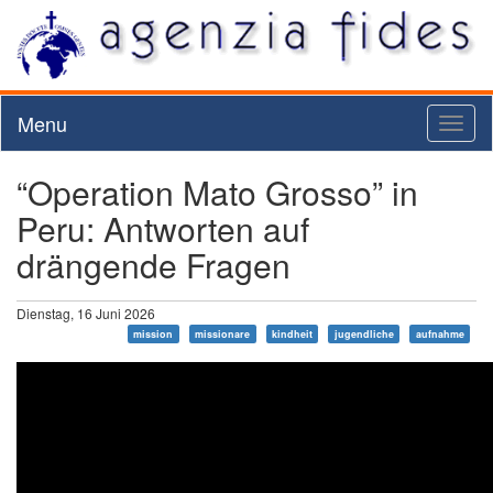
Menu
Toggl
naviga
“Operation Mato Grosso” in
Peru: Antworten auf
drängende Fragen
Dienstag, 16 Juni 2026
mission
missionare
kindheit
jugendliche
aufnahme