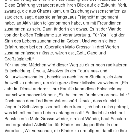
Diese Erfahrung verändert auch ihren Blick auf die Zukunft. Yorli,
zwanzig, die aus Chacas kam, um Erziehungswissenschaften zu
studieren, sagt, dass sie anfangs „aus Trägheit“ mitgemacht
habe, an Aktivitäten teilgenommen habe, um mit Freundinnen
zusammen zu sein. Dann ändert sich etwas. Es ist der Wandel
von der bloßen Teilnahme zur Verantwortung. Für Yorli liegt der
Sinn des Lebens zunehmend im Geben. Und wenn sie ihre
Erfahrungen bei der „Operation Mato Grosso“ in drei Worten
zusammenfassen müsste, wären es: „Gott, Gabe und
Großzügigkeit.“
Für manche Mädchen wird dieser Weg zu einer noch radikaleren
Entscheidung. Úrsula, Absolventin der Tourismus- und
Kulturwissenschaften, beschloss nach ihrem Studium, ein Jahr
Auszeit zu nehmen, um sich ganz dieser Mission zu widmen. „Ein
Jahr im Dienst anderer.“ Ihre Familie kann diese Entscheidung
nur schwer nachvollziehen: „Sie halten es für ein verlorenes Jahr.“
Doch nach dem Tod ihres Vaters spürt Úrsula, dass sie nicht
länger in Selbstvergessenheit leben kann: „Ich habe mich gefragt,
was ich mit meinem Leben anfangen soll.“ So findet sie sich auf
Baustellen in Mato Grosso wieder, streicht Wände, baut Schulen
und organisiert Aktivitäten für Kinder und Jugendliche in den
Vororten. „Wir versuchen, die Kinder zu ermutigen, damit sie ihre