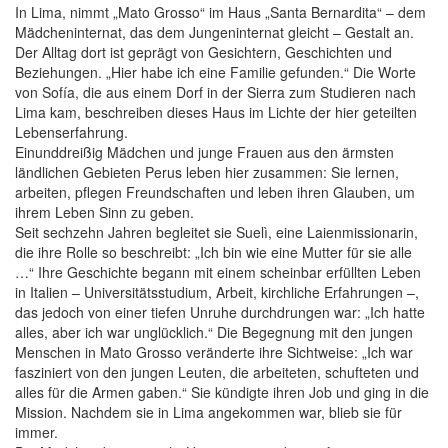
In Lima, nimmt „Mato Grosso“ im Haus „Santa Bernardita“ – dem
Mädcheninternat, das dem Jungeninternat gleicht – Gestalt an.
Der Alltag dort ist geprägt von Gesichtern, Geschichten und
Beziehungen. „Hier habe ich eine Familie gefunden.“ Die Worte
von Sofía, die aus einem Dorf in der Sierra zum Studieren nach
Lima kam, beschreiben dieses Haus im Lichte der hier geteilten
Lebenserfahrung.
Einunddreißig Mädchen und junge Frauen aus den ärmsten
ländlichen Gebieten Perus leben hier zusammen: Sie lernen,
arbeiten, pflegen Freundschaften und leben ihren Glauben, um
ihrem Leben Sinn zu geben.
Seit sechzehn Jahren begleitet sie Suelì, eine Laienmissionarin,
die ihre Rolle so beschreibt: „Ich bin wie eine Mutter für sie alle
…“ Ihre Geschichte begann mit einem scheinbar erfüllten Leben
in Italien – Universitätsstudium, Arbeit, kirchliche Erfahrungen –,
das jedoch von einer tiefen Unruhe durchdrungen war: „Ich hatte
alles, aber ich war unglücklich.“ Die Begegnung mit den jungen
Menschen in Mato Grosso veränderte ihre Sichtweise: „Ich war
fasziniert von den jungen Leuten, die arbeiteten, schufteten und
alles für die Armen gaben.“ Sie kündigte ihren Job und ging in die
Mission. Nachdem sie in Lima angekommen war, blieb sie für
immer.