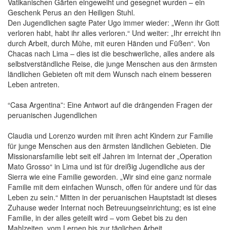
Vatikanischen Gärten eingeweiht und gesegnet wurden – ein
Geschenk Perus an den Heiligen Stuhl.
Den Jugendlichen sagte Pater Ugo immer wieder: „Wenn ihr Gott
verloren habt, habt ihr alles verloren.“ Und weiter: „Ihr erreicht ihn
durch Arbeit, durch Mühe, mit euren Händen und Füßen“. Von
Chacas nach Lima – dies ist die beschwerliche, alles andere als
selbstverständliche Reise, die junge Menschen aus den ärmsten
ländlichen Gebieten oft mit dem Wunsch nach einem besseren
Leben antreten.
“Casa Argentina”: Eine Antwort auf die drängenden Fragen der
peruanischen Jugendlichen
Claudia und Lorenzo wurden mit ihren acht Kindern zur Familie
für junge Menschen aus den ärmsten ländlichen Gebieten. Die
Missionarsfamilie lebt seit elf Jahren im Internat der „Operation
Mato Grosso“ in Lima und ist für dreißig Jugendliche aus der
Sierra wie eine Familie geworden. „Wir sind eine ganz normale
Familie mit dem einfachen Wunsch, offen für andere und für das
Leben zu sein.“ Mitten in der peruanischen Hauptstadt ist dieses
Zuhause weder Internat noch Betreuungseinrichtung; es ist eine
Familie, in der alles geteilt wird – vom Gebet bis zu den
Mahlzeiten, vom Lernen bis zur täglichen Arbeit.