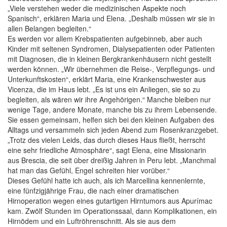
„Viele verstehen weder die medizinischen Aspekte noch
Spanisch“, erklären Maria und Elena. „Deshalb müssen wir sie in
allen Belangen begleiten.“
Es werden vor allem Krebspatienten aufgebinneb, aber auch
Kinder mit seltenen Syndromen, Dialysepatienten oder Patienten
mit Diagnosen, die in kleinen Bergkrankenhäusern nicht gestellt
werden können. „Wir übernehmen die Reise-, Verpflegungs- und
Unterkunftskosten“, erklärt Maria, eine Krankenschwester aus
Vicenza, die im Haus lebt. „Es ist uns ein Anliegen, sie so zu
begleiten, als wären wir ihre Angehörigen.“ Manche bleiben nur
wenige Tage, andere Monate, manche bis zu ihrem Lebensende.
Sie essen gemeinsam, helfen sich bei den kleinen Aufgaben des
Alltags und versammeln sich jeden Abend zum Rosenkranzgebet.
„Trotz des vielen Leids, das durch dieses Haus fließt, herrscht
eine sehr friedliche Atmosphäre“, sagt Elena, eine Missionarin
aus Brescia, die seit über dreißig Jahren in Peru lebt. „Manchmal
hat man das Gefühl, Engel schreiten hier vorüber.“
Dieses Gefühl hatte ich auch, als ich Marcellina kennenlernte,
eine fünfzigjährige Frau, die nach einer dramatischen
Hirnoperation wegen eines gutartigen Hirntumors aus Apurímac
kam. Zwölf Stunden im Operationssaal, dann Komplikationen, ein
Hirnödem und ein Luftröhrenschnitt. Als sie aus dem