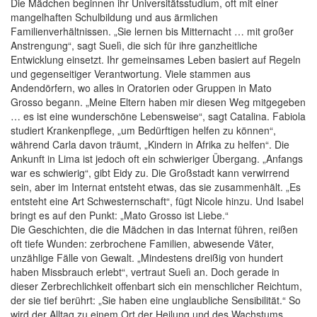
Die Mädchen beginnen ihr Universitätsstudium, oft mit einer
mangelhaften Schulbildung und aus ärmlichen
Familienverhältnissen. „Sie lernen bis Mitternacht … mit großer
Anstrengung“, sagt Suelì, die sich für ihre ganzheitliche
Entwicklung einsetzt. Ihr gemeinsames Leben basiert auf Regeln
und gegenseitiger Verantwortung. Viele stammen aus
Andendörfern, wo alles in Oratorien oder Gruppen in Mato
Grosso begann. „Meine Eltern haben mir diesen Weg mitgegeben
… es ist eine wunderschöne Lebensweise“, sagt Catalina. Fabiola
studiert Krankenpflege, „um Bedürftigen helfen zu können“,
während Carla davon träumt, „Kindern in Afrika zu helfen“. Die
Ankunft in Lima ist jedoch oft ein schwieriger Übergang. „Anfangs
war es schwierig“, gibt Eidy zu. Die Großstadt kann verwirrend
sein, aber im Internat entsteht etwas, das sie zusammenhält. „Es
entsteht eine Art Schwesternschaft“, fügt Nicole hinzu. Und Isabel
bringt es auf den Punkt: „Mato Grosso ist Liebe.“
Die Geschichten, die die Mädchen in das Internat führen, reißen
oft tiefe Wunden: zerbrochene Familien, abwesende Väter,
unzählige Fälle von Gewalt. „Mindestens dreißig von hundert
haben Missbrauch erlebt“, vertraut Suelì an. Doch gerade in
dieser Zerbrechlichkeit offenbart sich ein menschlicher Reichtum,
der sie tief berührt: „Sie haben eine unglaubliche Sensibilität.“ So
wird der Alltag zu einem Ort der Heilung und des Wachstums.