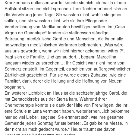
Krankenhaus entlassen wurde, konnte sie nicht einmal in einem
Rollstuhl sitzen und nicht sprechen. Ihre Tochter erinnert sich an
die Verwirrung jener Tage: Sie wussten nicht, wohin sie gehen
sollten, und sie wussten nicht, wie sie ihre Pflege oder
Verabreichung von Medikamenten bewältigen sollten. Im „Casa
Virgen de Guadalupe“ fanden sie stattdessen ständige
Betreuung, medizinische Geräte und Menschen, die ihnen alle
notwendigen medizinischen Verfahren beibrachten. „Was wäre
aus uns geworden, wenn wir nicht hierher gekommen wären?“,
fragt sich die Familie. Und genau dort, , begann Marcellina
langsam wieder zu sprechen … Ihr Gesicht war nicht mehr vom
Schmerz entstellt; im Gegenteil, es schien von außergewöhnlicher
Zärtlichkeit gezeichnet. Für sie wurde dieses Zuhause „wie eine
Familie“, dank derer die Heilung und die Hoffnung von Neuem
begannen.
Ein weiterer Lichtblick im Haus ist die sechzehnjährige Carol, die
mit Eierstockkrebs aus der Sierra kam. Während ihrer
Chemotherapie konnte sie dank der Hilfe von Freiwilligen, die ihr
eine Schule in Lima vermittelt haben, weiterlernen. „Ich bekomme
hier so viel Liebe“, sagt sie. Sie erinnert sich, wie ihre gesamte
Gemeinde jeden Sonntag für sie betete: „Es gab keine Messe, in
der nicht an mich gedacht wurde.“ Heute träumt sie davon,
Lehrerin oder Kinderärztin zu werden.