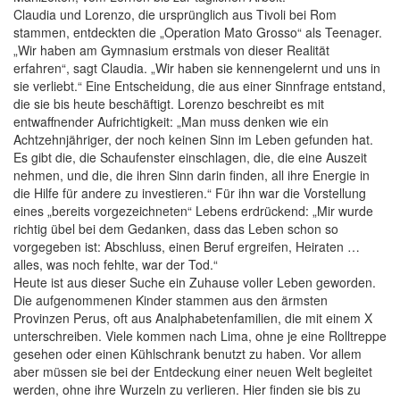
Claudia und Lorenzo, die ursprünglich aus Tivoli bei Rom
stammen, entdeckten die „Operation Mato Grosso“ als Teenager.
„Wir haben am Gymnasium erstmals von dieser Realität
erfahren“, sagt Claudia. „Wir haben sie kennengelernt und uns in
sie verliebt.“ Eine Entscheidung, die aus einer Sinnfrage entstand,
die sie bis heute beschäftigt. Lorenzo beschreibt es mit
entwaffnender Aufrichtigkeit: „Man muss denken wie ein
Achtzehnjähriger, der noch keinen Sinn im Leben gefunden hat.
Es gibt die, die Schaufenster einschlagen, die, die eine Auszeit
nehmen, und die, die ihren Sinn darin finden, all ihre Energie in
die Hilfe für andere zu investieren.“ Für ihn war die Vorstellung
eines „bereits vorgezeichneten“ Lebens erdrückend: „Mir wurde
richtig übel bei dem Gedanken, dass das Leben schon so
vorgegeben ist: Abschluss, einen Beruf ergreifen, Heiraten …
alles, was noch fehlte, war der Tod.“
Heute ist aus dieser Suche ein Zuhause voller Leben geworden.
Die aufgenommenen Kinder stammen aus den ärmsten
Provinzen Perus, oft aus Analphabetenfamilien, die mit einem X
unterschreiben. Viele kommen nach Lima, ohne je eine Rolltreppe
gesehen oder einen Kühlschrank benutzt zu haben. Vor allem
aber müssen sie bei der Entdeckung einer neuen Welt begleitet
werden, ohne ihre Wurzeln zu verlieren. Hier finden sie bis zu