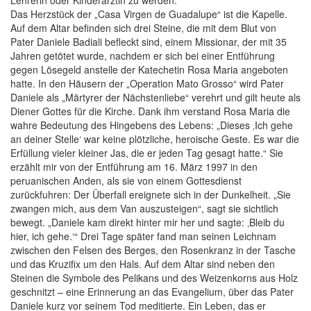
Das Herzstück der „Casa Virgen de Guadalupe“ ist die Kapelle.
Auf dem Altar befinden sich drei Steine, die mit dem Blut von
Pater Daniele Badiali befleckt sind, einem Missionar, der mit 35
Jahren getötet wurde, nachdem er sich bei einer Entführung
gegen Lösegeld anstelle der Katechetin Rosa Maria angeboten
hatte. In den Häusern der „Operation Mato Grosso“ wird Pater
Daniele als „Märtyrer der Nächstenliebe“ verehrt und gilt heute als
Diener Gottes für die Kirche. Dank ihm verstand Rosa Maria die
wahre Bedeutung des Hingebens des Lebens: „Dieses ‚Ich gehe
an deiner Stelle‘ war keine plötzliche, heroische Geste. Es war die
Erfüllung vieler kleiner Jas, die er jeden Tag gesagt hatte.“ Sie
erzählt mir von der Entführung am 16. März 1997 in den
peruanischen Anden, als sie von einem Gottesdienst
zurückfuhren: Der Überfall ereignete sich in der Dunkelheit. „Sie
zwangen mich, aus dem Van auszusteigen“, sagt sie sichtlich
bewegt. „Daniele kam direkt hinter mir her und sagte: ‚Bleib du
hier, ich gehe.‘“ Drei Tage später fand man seinen Leichnam
zwischen den Felsen des Berges, den Rosenkranz in der Tasche
und das Kruzifix um den Hals. Auf dem Altar sind neben den
Steinen die Symbole des Pelikans und des Weizenkorns aus Holz
geschnitzt – eine Erinnerung an das Evangelium, über das Pater
Daniele kurz vor seinem Tod meditierte. Ein Leben, das er