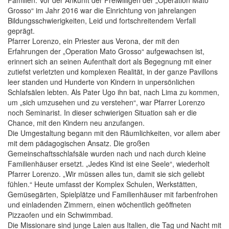
Grosso“ im Jahr 2016 war die Einrichtung von jahrelangen
Bildungsschwierigkeiten, Leid und fortschreitendem Verfall
geprägt.
Pfarrer Lorenzo, ein Priester aus Verona, der mit den
Erfahrungen der „Operation Mato Grosso“ aufgewachsen ist,
erinnert sich an seinen Aufenthalt dort als Begegnung mit einer
zutiefst verletzten und komplexen Realität, in der ganze Pavillons
leer standen und Hunderte von Kindern in unpersönlichen
Schlafsälen lebten. Als Pater Ugo ihn bat, nach Lima zu kommen,
um „sich umzusehen und zu verstehen“, war Pfarrer Lorenzo
noch Seminarist. In dieser schwierigen Situation sah er die
Chance, mit den Kindern neu anzufangen.
Die Umgestaltung begann mit den Räumlichkeiten, vor allem aber
mit dem pädagogischen Ansatz. Die großen
Gemeinschaftsschlafsäle wurden nach und nach durch kleine
Familienhäuser ersetzt. „Jedes Kind ist eine Seele“, wiederholt
Pfarrer Lorenzo. „Wir müssen alles tun, damit sie sich geliebt
fühlen.“ Heute umfasst der Komplex Schulen, Werkstätten,
Gemüsegärten, Spielplätze und Familienhäuser mit farbenfrohen
und einladenden Zimmern, einen wöchentlich geöffneten
Pizzaofen und ein Schwimmbad.
Die Missionare sind junge Laien aus Italien, die Tag und Nacht mit