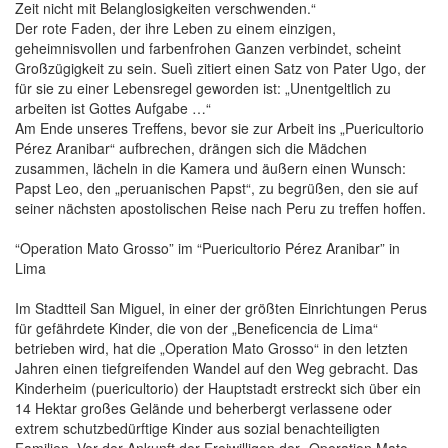
Zeit nicht mit Belanglosigkeiten verschwenden.“
Der rote Faden, der ihre Leben zu einem einzigen,
geheimnisvollen und farbenfrohen Ganzen verbindet, scheint
Großzügigkeit zu sein. Suelì zitiert einen Satz von Pater Ugo, der
für sie zu einer Lebensregel geworden ist: „Unentgeltlich zu
arbeiten ist Gottes Aufgabe …“
Am Ende unseres Treffens, bevor sie zur Arbeit ins „Puericultorio
Pérez Aranibar“ aufbrechen, drängen sich die Mädchen
zusammen, lächeln in die Kamera und äußern einen Wunsch:
Papst Leo, den „peruanischen Papst“, zu begrüßen, den sie auf
seiner nächsten apostolischen Reise nach Peru zu treffen hoffen.
“Operation Mato Grosso” im “Puericultorio Pérez Aranibar” in
Lima
Im Stadtteil San Miguel, in einer der größten Einrichtungen Perus
für gefährdete Kinder, die von der „Beneficencia de Lima“
betrieben wird, hat die „Operation Mato Grosso“ in den letzten
Jahren einen tiefgreifenden Wandel auf den Weg gebracht. Das
Kinderheim (puericultorio) der Hauptstadt erstreckt sich über ein
14 Hektar großes Gelände und beherbergt verlassene oder
extrem schutzbedürftige Kinder aus sozial benachteiligten
Familien. Vor der Ankunft der Freiwilligen der „Operation Mato