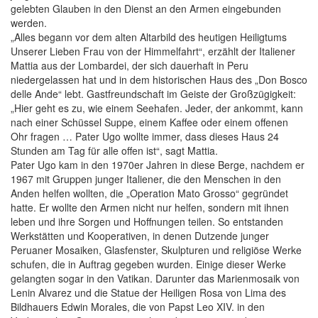
gelebten Glauben in den Dienst an den Armen eingebunden
werden.
„Alles begann vor dem alten Altarbild des heutigen Heiligtums
Unserer Lieben Frau von der Himmelfahrt“, erzählt der Italiener
Mattia aus der Lombardei, der sich dauerhaft in Peru
niedergelassen hat und in dem historischen Haus des „Don Bosco
delle Ande“ lebt. Gastfreundschaft im Geiste der Großzügigkeit:
„Hier geht es zu, wie einem Seehafen. Jeder, der ankommt, kann
nach einer Schüssel Suppe, einem Kaffee oder einem offenen
Ohr fragen … Pater Ugo wollte immer, dass dieses Haus 24
Stunden am Tag für alle offen ist“, sagt Mattia.
Pater Ugo kam in den 1970er Jahren in diese Berge, nachdem er
1967 mit Gruppen junger Italiener, die den Menschen in den
Anden helfen wollten, die „Operation Mato Grosso“ gegründet
hatte. Er wollte den Armen nicht nur helfen, sondern mit ihnen
leben und ihre Sorgen und Hoffnungen teilen. So entstanden
Werkstätten und Kooperativen, in denen Dutzende junger
Peruaner Mosaiken, Glasfenster, Skulpturen und religiöse Werke
schufen, die in Auftrag gegeben wurden. Einige dieser Werke
gelangten sogar in den Vatikan. Darunter das Marienmosaik von
Lenin Alvarez und die Statue der Heiligen Rosa von Lima des
Bildhauers Edwin Morales, die von Papst Leo XIV. in den