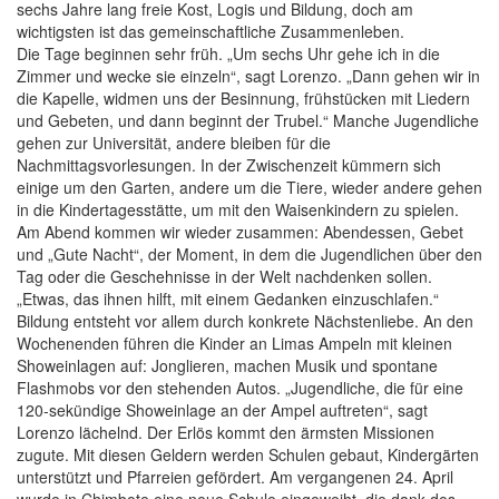
sechs Jahre lang freie Kost, Logis und Bildung, doch am
wichtigsten ist das gemeinschaftliche Zusammenleben.
Die Tage beginnen sehr früh. „Um sechs Uhr gehe ich in die
Zimmer und wecke sie einzeln“, sagt Lorenzo. „Dann gehen wir in
die Kapelle, widmen uns der Besinnung, frühstücken mit Liedern
und Gebeten, und dann beginnt der Trubel.“ Manche Jugendliche
gehen zur Universität, andere bleiben für die
Nachmittagsvorlesungen. In der Zwischenzeit kümmern sich
einige um den Garten, andere um die Tiere, wieder andere gehen
in die Kindertagesstätte, um mit den Waisenkindern zu spielen.
Am Abend kommen wir wieder zusammen: Abendessen, Gebet
und „Gute Nacht“, der Moment, in dem die Jugendlichen über den
Tag oder die Geschehnisse in der Welt nachdenken sollen.
„Etwas, das ihnen hilft, mit einem Gedanken einzuschlafen.“
Bildung entsteht vor allem durch konkrete Nächstenliebe. An den
Wochenenden führen die Kinder an Limas Ampeln mit kleinen
Showeinlagen auf: Jonglieren, machen Musik und spontane
Flashmobs vor den stehenden Autos. „Jugendliche, die für eine
120-sekündige Showeinlage an der Ampel auftreten“, sagt
Lorenzo lächelnd. Der Erlös kommt den ärmsten Missionen
zugute. Mit diesen Geldern werden Schulen gebaut, Kindergärten
unterstützt und Pfarreien gefördert. Am vergangenen 24. April
wurde in Chimbote eine neue Schule eingeweiht, die dank des