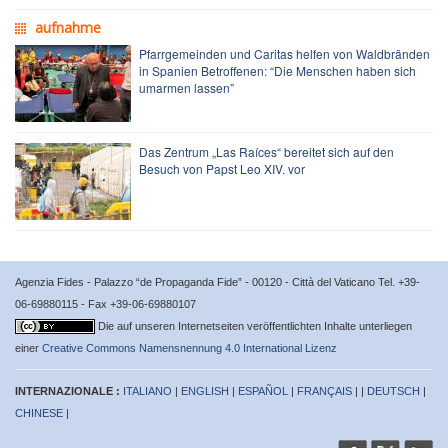
aufnahme
Pfarrgemeinden und Caritas helfen von Waldbränden
in Spanien Betroffenen: “Die Menschen haben sich
umarmen lassen”
Das Zentrum „Las Raíces“ bereitet sich auf den
Besuch von Papst Leo XIV. vor
Agenzia Fides - Palazzo “de Propaganda Fide” - 00120 - Città del Vaticano Tel. +39-
06-69880115 - Fax +39-06-69880107
Die auf unseren Internetseiten veröffentlichten Inhalte unterliegen
einer
Creative Commons Namensnennung 4.0 International Lizenz
INTERNAZIONALE :
ITALIANO
|
ENGLISH
|
ESPAÑOL
|
FRANÇAIS
| |
DEUTSCH
|
CHINESE
|