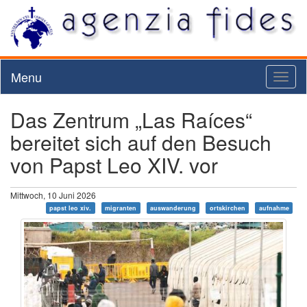
Menu
Toggl
naviga
Das Zentrum „Las Raíces“
bereitet sich auf den Besuch
von Papst Leo XIV. vor
Mittwoch, 10 Juni 2026
papst leo xiv.
migranten
auswanderung
ortskirchen
aufnahme