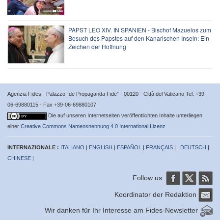
PAPST LEO XIV. IN SPANIEN - Bischof Mazuelos zum
Besuch des Papstes auf den Kanarischen Inseln: Ein
Zeichen der Hoffnung
Agenzia Fides - Palazzo “de Propaganda Fide” - 00120 - Città del Vaticano Tel. +39-
06-69880115 - Fax +39-06-69880107
Die auf unseren Internetseiten veröffentlichten Inhalte unterliegen
einer
Creative Commons Namensnennung 4.0 International Lizenz
INTERNAZIONALE :
ITALIANO
|
ENGLISH
|
ESPAÑOL
|
FRANÇAIS
| |
DEUTSCH
|
CHINESE
|
Follow us:
Koordinator der Redaktion
Wir danken für Ihr Interesse am Fides-Newsletter