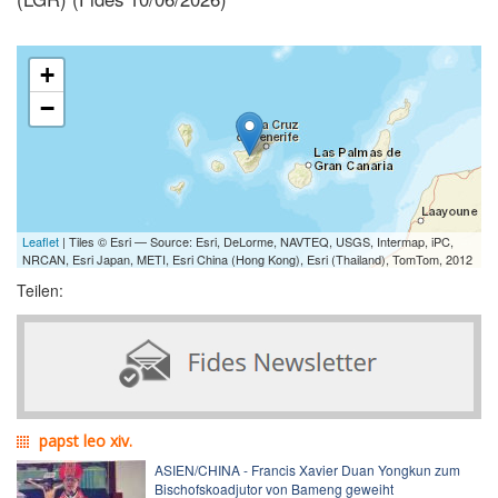
+
−
Leaflet
| Tiles © Esri — Source: Esri, DeLorme, NAVTEQ, USGS, Intermap, iPC,
NRCAN, Esri Japan, METI, Esri China (Hong Kong), Esri (Thailand), TomTom, 2012
Teilen:
papst leo xiv.
ASIEN/CHINA - Francis Xavier Duan Yongkun zum
Bischofskoadjutor von Bameng geweiht